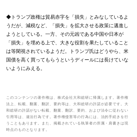
◆トランプ政権は貿易赤字を「損失」とみなしているよ
うだが、減税など、「損失」を拡大させる政策に邁進し
ようとしている。一方、その元凶である中国や日本が
「損失」を埋める上で、大きな役割を果たしていること
は等閑視されているようだ。トランプ氏はどうやら、米
国債を高く買ってもらうというディールには長けていな
いようにみえる。
このコンテンツの著作権は、株式会社大和総研に帰属します。著作権
法上、転載、翻案、翻訳、要約等は、大和総研の許諾が必要です。大
和総研の許諾がない転載、翻案、翻訳、要約、および法令に従わない
引用等は、違法行為です。著作権侵害等の行為には、法的手続きを行
うこともあります。また、掲載されている執筆者の所属・肩書きは現
時点のものとなります。