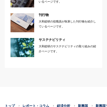
いるページです。
刊行物
大和総研の役職員が執筆した刊行物を紹介し
ているページです。
サステナビリティ
大和総研のサステナビリティの取り組みの紹
介ページです。
トップ
レポート・コラム
経済分析
新興国
新興国