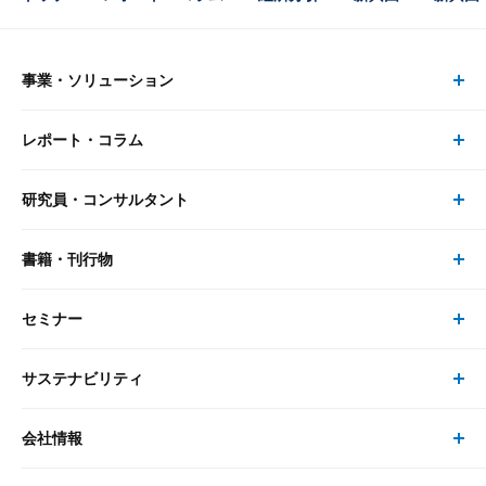
事業・ソリューション
レポート・コラム
事業・ソリューション トップ
研究員・コンサルタント
レポート・コラム トップ
リサーチ
書籍・刊行物
研究員・コンサルタント トップ
最新のレポート・コラム
コンサルティング
セミナー
書籍・刊行物 トップ
研究員
ピックアップ
システム
サステナビリティ
セミナー トップ
書籍
コンサルタント
経済分析
事例紹介
会社情報
サステナビリティの取り組み
現在受付中のセミナー・イベント
刊行物
金融資本市場分析