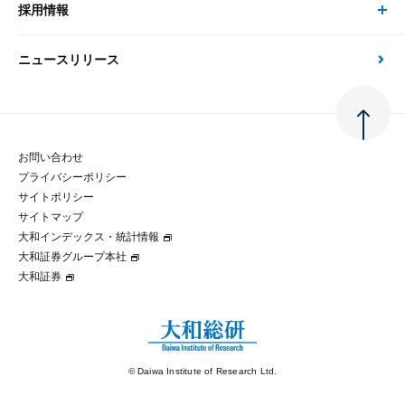
大和総研の強み
採用情報
会社情報 トップ
次世代社会への貢献
大和スペシャリストレポート（動画配信）
雑誌掲載・新聞寄稿
政策分析
ニュースリリース
先端テクノロジーに基づく新たな価値の創出
採用情報 トップ
会社概要・役員一覧
環境指針
法律・制度
大和総研の品質向上への取り組み
新卒採用
ご挨拶
人権方針
お問い合わせ
金融経済教育等
プライバシーポリシー
経験者採用
大和総研の歩み
マルチステークホルダー方針
サイトポリシー
サイトマップ
テクノロジーレポート
大和インデックス・統計情報
グループ会社
パートナーシップ構築宣言
大和証券グループ本社
大和証券
コラム
拠点のご案内
大和インデックス・統計情報
© Daiwa Institute of Research Ltd.