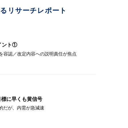
いるリサーチレポート
イント①
を容認／改定内容への説明責任が焦点
目標に早くも黄信号
定的だが、内需が急減速