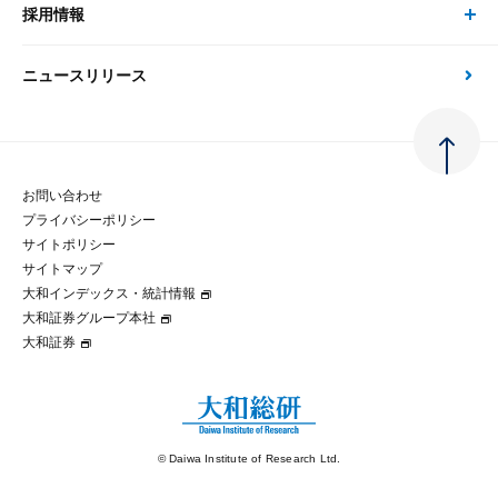
大和総研の強み
採用情報
会社情報 トップ
次世代社会への貢献
大和スペシャリストレポート（動画配信）
雑誌掲載・新聞寄稿
政策分析
ニュースリリース
先端テクノロジーに基づく新たな価値の創出
採用情報 トップ
会社概要・役員一覧
環境指針
法律・制度
大和総研の品質向上への取り組み
新卒採用
ご挨拶
人権方針
お問い合わせ
金融経済教育等
プライバシーポリシー
経験者採用
大和総研の歩み
マルチステークホルダー方針
サイトポリシー
サイトマップ
テクノロジーレポート
大和インデックス・統計情報
グループ会社
パートナーシップ構築宣言
大和証券グループ本社
大和証券
コラム
拠点のご案内
大和インデックス・統計情報
© Daiwa Institute of Research Ltd.