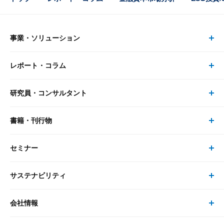
事業・ソリューション
レポート・コラム
事業・ソリューション トップ
研究員・コンサルタント
レポート・コラム トップ
リサーチ
書籍・刊行物
研究員・コンサルタント トップ
最新のレポート・コラム
コンサルティング
セミナー
書籍・刊行物 トップ
研究員
ピックアップ
システム
サステナビリティ
セミナー トップ
書籍
コンサルタント
経済分析
事例紹介
会社情報
サステナビリティの取り組み
現在受付中のセミナー・イベント
刊行物
金融資本市場分析