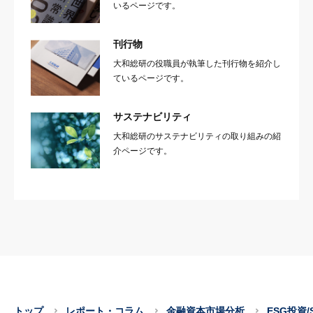
いるページです。
刊行物
大和総研の役職員が執筆した刊行物を紹介し
ているページです。
サステナビリティ
大和総研のサステナビリティの取り組みの紹
介ページです。
トップ
レポート・コラム
金融資本市場分析
ESG投資/