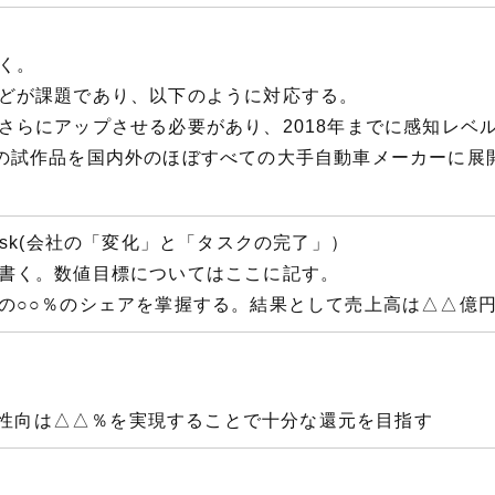
）
く。
どが課題であり、以下のように対応する。
さらにアップさせる必要があり、2018年までに感知レベ
の試作品を国内外のほぼすべての大手自動車メーカーに展
e the task(会社の「変化」と「タスクの完了」）
書く。数値目標についてはここに記す。
の○○％のシェアを掌握する。結果として売上高は△△億
配当性向は△△％を実現することで十分な還元を目指す