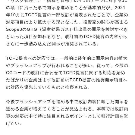
「リスク管理」、「指標と目標」の4つのテーマに対する11
の項目に沿った形で開示を進めることが基本的だが、2021
年10月にTCFD提言の一部改訂が発表されたことで、企業の
対応項目はより拡大する形となった。投資家の関心が高まる
Scope3のGHG（温室効果ガス）排出量の開示を検討すべき
といった項目が加わるなど、改訂前のTCFD提言の内容から
さらに一歩踏み込んだ開示が推奨されている。
TCFD提言への対応では、一般的に経年的に開示内容の拡大
やブラッシュアップが行われることが多い。従って、今般の
CGコードの改訂に合わせてTCFD提言に関する対応を始め
たばかりの企業はまず改訂前のTCFD提言の推奨開示項目へ
の対応を優先しているものと推察される。
今後ブラッシュアップを進める中で改訂内容に即した開示を
進める企業が増えてくることが見込まれる。本稿では改訂内
容の対応の中で特に注目されるポイントとして移行計画を挙
げたい。