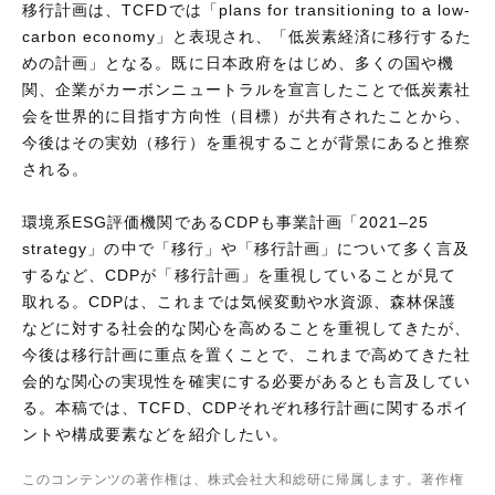
移行計画は、TCFDでは「plans for transitioning to a low-
carbon economy」と表現され、「低炭素経済に移行するた
めの計画」となる。既に日本政府をはじめ、多くの国や機
関、企業がカーボンニュートラルを宣言したことで低炭素社
会を世界的に目指す方向性（目標）が共有されたことから、
今後はその実効（移行）を重視することが背景にあると推察
される。
環境系ESG評価機関であるCDPも事業計画「2021–25
strategy」の中で「移行」や「移行計画」について多く言及
するなど、CDPが「移行計画」を重視していることが見て
取れる。CDPは、これまでは気候変動や水資源、森林保護
などに対する社会的な関心を高めることを重視してきたが、
今後は移行計画に重点を置くことで、これまで高めてきた社
会的な関心の実現性を確実にする必要があるとも言及してい
る。本稿では、TCFD、CDPそれぞれ移行計画に関するポイ
ントや構成要素などを紹介したい。
このコンテンツの著作権は、株式会社大和総研に帰属します。著作権