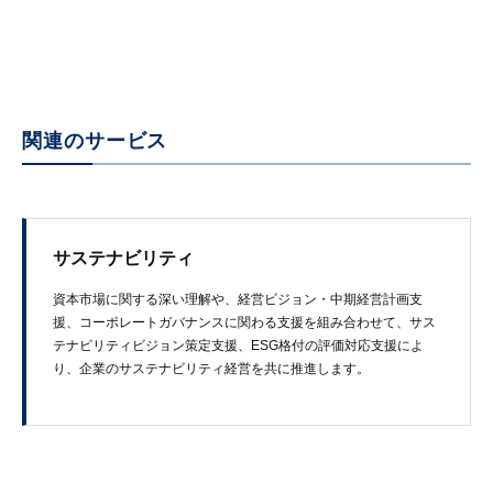
関連のサービス
サステナビリティ
資本市場に​関する​深い​理解や、​経営ビジョン・中期経営計画支
援、​コーポレートガバナンスに​関わる​支援を​組み合わせて、​サス
テナビリティビジョン策定支援、​ESG格付の評価対応支援に​よ
り、​企業の​サステナビリティ経営を​共に​推進します。