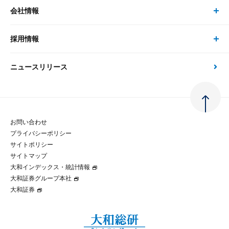
事例紹介
会社情報
サステナビリティの取り組み
現在受付中のセミナー・イベント
刊行物
金融資本市場分析
大和総研の強み
採用情報
会社情報 トップ
次世代社会への貢献
大和スペシャリストレポート（動画配信）
雑誌掲載・新聞寄稿
政策分析
ニュースリリース
先端テクノロジーに基づく新たな価値の創出
採用情報 トップ
会社概要・役員一覧
環境指針
法律・制度
大和総研の品質向上への取り組み
新卒採用
ご挨拶
人権方針
お問い合わせ
金融経済教育等
プライバシーポリシー
経験者採用
大和総研の歩み
マルチステークホルダー方針
サイトポリシー
サイトマップ
テクノロジーレポート
大和インデックス・統計情報
グループ会社
パートナーシップ構築宣言
大和証券グループ本社
大和証券
コラム
拠点のご案内
大和インデックス・統計情報