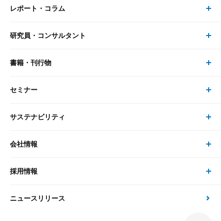
レポート・コラム
事業・ソリューション トップ
研究員・コンサルタント
レポート・コラム トップ
リサーチ
書籍・刊行物
研究員・コンサルタント トップ
最新のレポート・コラム
コンサルティング
セミナー
書籍・刊行物 トップ
研究員
ピックアップ
システム
サステナビリティ
セミナー トップ
書籍
コンサルタント
経済分析
事例紹介
会社情報
サステナビリティの取り組み
現在受付中のセミナー・イベント
刊行物
金融資本市場分析
大和総研の強み
採用情報
会社情報 トップ
次世代社会への貢献
大和スペシャリストレポート（動画配信）
雑誌掲載・新聞寄稿
政策分析
ニュースリリース
先端テクノロジーに基づく新たな価値の創出
採用情報 トップ
会社概要・役員一覧
環境指針