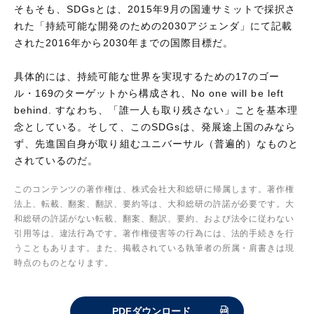
そもそも、SDGsとは、2015年9月の国連サミットで採択さ
れた「持続可能な開発のための2030アジェンダ」にて記載
された2016年から2030年までの国際目標だ。
具体的には、持続可能な世界を実現するための17のゴー
ル・169のターゲットから構成され、No one will be left
behind. すなわち、「誰一人も取り残さない」ことを基本理
念としている。そして、このSDGsは、発展途上国のみなら
ず、先進国自身が取り組むユニバーサル（普遍的）なものと
されているのだ。
このコンテンツの著作権は、株式会社大和総研に帰属します。著作権
法上、転載、翻案、翻訳、要約等は、大和総研の許諾が必要です。大
和総研の許諾がない転載、翻案、翻訳、要約、および法令に従わない
引用等は、違法行為です。著作権侵害等の行為には、法的手続きを行
うこともあります。また、掲載されている執筆者の所属・肩書きは現
時点のものとなります。
PDFダウンロード