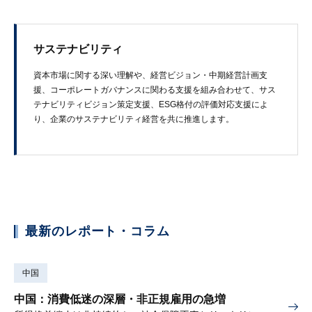
サステナビリティ
資本市場に​関する​深い​理解や、​経営ビジョン・中期経営計画支
援、​コーポレートガバナンスに​関わる​支援を​組み合わせて、​サス
テナビリティビジョン策定支援、​ESG格付の評価対応支援に​よ
り、​企業の​サステナビリティ経営を​共に​推進します。
最新のレポート・コラム
中国
中国：消費低迷の深層・非正規雇用の急増