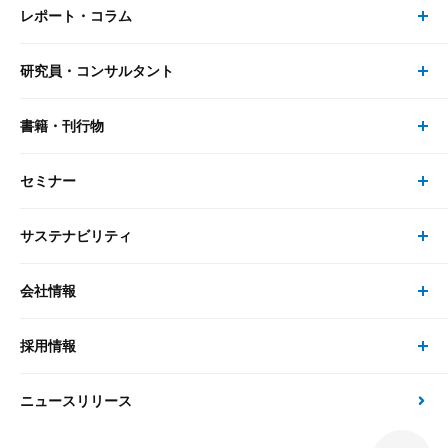
レポート・コラム
事業・ソリューション トップ
研究員・コンサルタント
レポート・コラム トップ
リサーチ
書籍・刊行物
研究員・コンサルタント トップ
最新のレポート・コラム
コンサルティング
セミナー
書籍・刊行物 トップ
研究員
ピックアップ
システム
サステナビリティ
セミナー トップ
書籍
コンサルタント
経済分析
事例紹介
会社情報
サステナビリティの取り組み
現在受付中のセミナー・イベント
刊行物
金融資本市場分析
大和総研の強み
採用情報
会社情報 トップ
次世代社会への貢献
大和スペシャリストレポート（動画配信）
雑誌掲載・新聞寄稿
政策分析
ニュースリリース
先端テクノロジーに基づく新たな価値の創出
採用情報 トップ
会社概要・役員一覧
環境指針