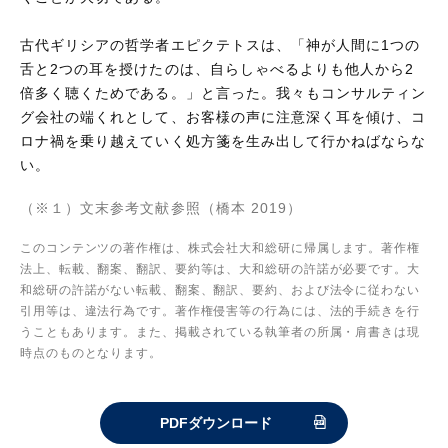
古代ギリシアの哲学者エピクテトスは、「神が人間に1つの
舌と2つの耳を授けたのは、自らしゃべるよりも他人から2
倍多く聴くためである。」と言った。我々もコンサルティン
グ会社の端くれとして、お客様の声に注意深く耳を傾け、コ
ロナ禍を乗り越えていく処方箋を生み出して行かねばならな
い。
（※１）文末参考文献参照（橋本 2019）
このコンテンツの著作権は、株式会社大和総研に帰属します。著作権
法上、転載、翻案、翻訳、要約等は、大和総研の許諾が必要です。大
和総研の許諾がない転載、翻案、翻訳、要約、および法令に従わない
引用等は、違法行為です。著作権侵害等の行為には、法的手続きを行
うこともあります。また、掲載されている執筆者の所属・肩書きは現
時点のものとなります。
PDFダウンロード