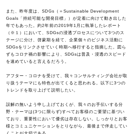
また、昨年度は、SDGs（＝Sustainable Development
Goals「持続可能な開発目標」）が定着に向けて動き出した
年でもあった。約2年前の2019年1月に執筆したレポート
（※１）において、SDGsの浸透プロセスについて3つのス
テージに分け、啓蒙期を経て、企業個々のビジネス活動に
SDGsをリンクさせていく時期へ移行すると指摘した。図ら
ずもコロナ禍の影響により、SDGsは普及・浸透のスピード
を速めていると言えるだろう。
アフター・コロナを受けて、我々コンサルティング会社が取
り扱うテーマにも特色が出てくると思われる。以下に3つの
トレンドを取り上げて説明したい。
誤解の無いよう申し上げておくが、我々のお手伝いする分
野・テーマは(3つに限らず)すべてお客様のご要望に基づい
ており、重要性において優劣は存在しない。しっかりとお客
様とコミュニケーションをとりながら、最後まで伴走してい
くことが大切である。