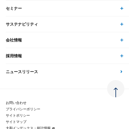
セミナー
書籍・刊行物 トップ
研究員
ピックアップ
システム
サステナビリティ
セミナー トップ
書籍
コンサルタント
経済分析
事例紹介
会社情報
サステナビリティの取り組み
現在受付中のセミナー・イベント
刊行物
金融資本市場分析
大和総研の強み
採用情報
会社情報 トップ
次世代社会への貢献
大和スペシャリストレポート（動画配信）
雑誌掲載・新聞寄稿
政策分析
ニュースリリース
先端テクノロジーに基づく新たな価値の創出
採用情報 トップ
会社概要・役員一覧
環境指針
法律・制度
大和総研の品質向上への取り組み
新卒採用
ご挨拶
人権方針
お問い合わせ
金融経済教育等
プライバシーポリシー
経験者採用
大和総研の歩み
マルチステークホルダー方針
サイトポリシー
サイトマップ
テクノロジーレポート
大和インデックス・統計情報