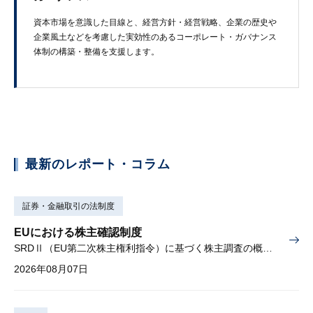
資本市場を​意識した​目線と、​経営方​針・経営戦略、​企業の​歴史や​
企業風土などを​考慮した​実効性の​ある​コーポレート・ガバナンス
体制の​構築・整備を​支援します。
最新のレポート・コラム
証券・金融取引の法制度
EUにおける株主確認制度
SRDⅡ（EU第二次株主権利指令）に基づく株主調査の概要と課題
2026年08月07日