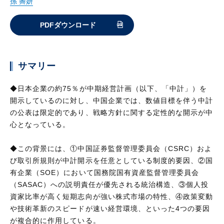
孫 霽妍
PDFダウンロード
サマリー
◆日本企業の約75％が中期経営計画（以下、「中計」）を
開示しているのに対し、中国企業では、数値目標を伴う中計
の公表は限定的であり、戦略方針に関する定性的な開示が中
心となっている。
◆この背景には、①中国証券監督管理委員会（CSRC）およ
び取引所規則が中計開示を任意としている制度的要因、②国
有企業（SOE）において国務院国有資産監督管理委員会
（SASAC）への説明責任が優先される統治構造、③個人投
資家比率が高く短期志向が強い株式市場の特性、④政策変動
や技術革新のスピードが速い経営環境、といった4つの要因
が複合的に作用している。