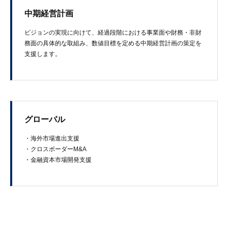
中期経営計画
ビジョンの​実現に​向けて、​経過段階に​おける​事業面や​財務・非財
務面の​具体的な​取組み、​数値目標を​定める​中期経営計画の​策定を​
支援します。
グローバル
・海外市場進出支援
・クロスボーダーM&A
・金融資本市場開発支援