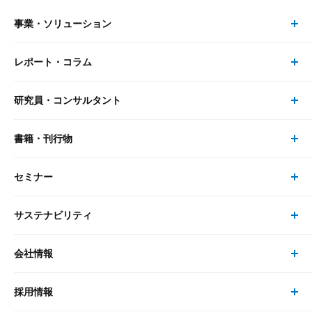
事業・ソリューション
レポート・コラム
事業・ソリューション トップ
研究員・コンサルタント
レポート・コラム トップ
リサーチ
書籍・刊行物
研究員・コンサルタント トップ
最新のレポート・コラム
コンサルティング
セミナー
書籍・刊行物 トップ
研究員
ピックアップ
システム
サステナビリティ
セミナー トップ
書籍
コンサルタント
経済分析
事例紹介
会社情報
サステナビリティの取り組み
現在受付中のセミナー・イベント
刊行物
金融資本市場分析
大和総研の強み
採用情報
会社情報 トップ
次世代社会への貢献
大和スペシャリストレポート（動画配信）