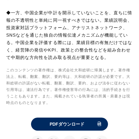
◆一方、中国企業が中計を開示していないことを、直ちに情
報の不透明性と単純に同一視すべきではない。業績説明会、
投資家対話プラットフォーム、アナリストネットワーク、
SNSなどを通じた独自の情報伝達メカニズムが機能してい
る。中国企業を評価する際には、業績目標の有無だけではな
く、経営陣の発信やKPI、政策との整合性などを組み合わせ
て中期的な方向性を読み取る視点が重要となる。
このコンテンツの著作権は、株式会社大和総研に帰属します。著作権
法上、転載、翻案、翻訳、要約等は、大和総研の許諾が必要です。大
和総研の許諾がない転載、翻案、翻訳、要約、および法令に従わない
引用等は、違法行為です。著作権侵害等の行為には、法的手続きを行
うこともあります。また、掲載されている執筆者の所属・肩書きは現
時点のものとなります。
PDFダウンロード