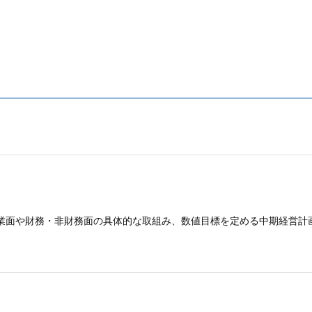
事業面や​財務・非財務面の​具体的な​取組み、​数値目標を​定める​中期経営計