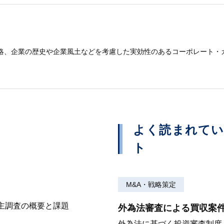
略、​企業の​歴史や​企業風土などを​考慮した​実効性の​ある​コーポレー
よく読まれて
ト
M&A・戦略策定
株主調査の概要と課題
外為法審査による買収案
外為法に基づく投資審査制度