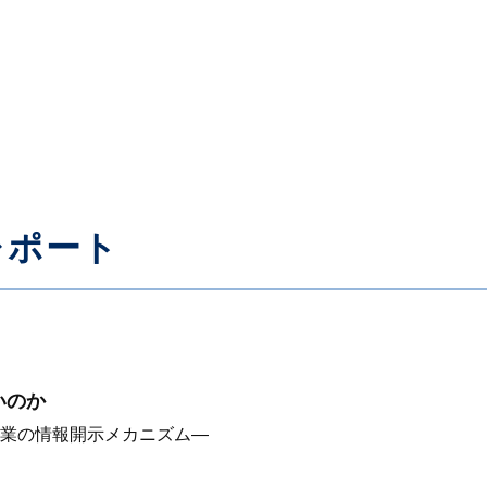
レポート
いのか
業の情報開示メカニズム—