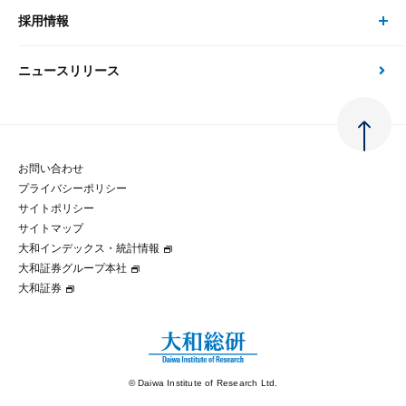
金融資本市場分析
大和総研の強み
採用情報
会社情報 トップ
次世代社会への貢献
大和スペシャリストレポート（動画配信）
雑誌掲載・新聞寄稿
政策分析
ニュースリリース
先端テクノロジーに基づく新たな価値の創出
採用情報 トップ
会社概要・役員一覧
環境指針
法律・制度
大和総研の品質向上への取り組み
新卒採用
ご挨拶
人権方針
お問い合わせ
金融経済教育等
プライバシーポリシー
経験者採用
大和総研の歩み
マルチステークホルダー方針
サイトポリシー
サイトマップ
テクノロジーレポート
大和インデックス・統計情報
グループ会社
パートナーシップ構築宣言
大和証券グループ本社
大和証券
コラム
拠点のご案内
大和インデックス・統計情報
© Daiwa Institute of Research Ltd.