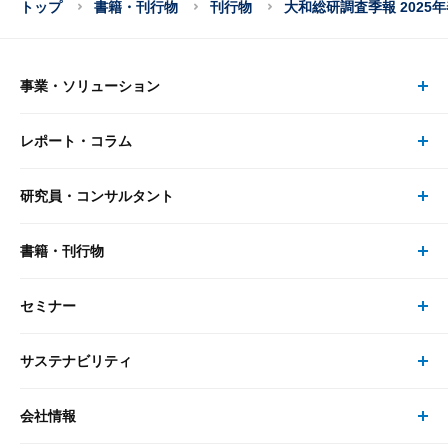
トップ
書籍・刊行物
刊行物
大和総研調査季報 2025年春
事業・ソリューション
レポート・コラム
事業・ソリューション トップ
研究員・コンサルタント
レポート・コラム トップ
リサーチ
書籍・刊行物
研究員・コンサルタント トップ
最新のレポート・コラム
コンサルティング
セミナー
書籍・刊行物 トップ
研究員
ピックアップ
システム
サステナビリティ
セミナー トップ
書籍
コンサルタント
経済分析
事例紹介
会社情報
サステナビリティの取り組み
現在受付中のセミナー・イベント
刊行物