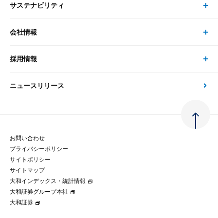
サステナビリティ
セミナー トップ
書籍
コンサルタント
経済分析
事例紹介
会社情報
サステナビリティの取り組み
現在受付中のセミナー・イベント
刊行物
金融資本市場分析
大和総研の強み
採用情報
会社情報 トップ
次世代社会への貢献
大和スペシャリストレポート（動画配信）
雑誌掲載・新聞寄稿
政策分析
ニュースリリース
先端テクノロジーに基づく新たな価値の創出
採用情報 トップ
会社概要・役員一覧
環境指針
法律・制度
大和総研の品質向上への取り組み
新卒採用
ご挨拶
人権方針
お問い合わせ
金融経済教育等
プライバシーポリシー
経験者採用
大和総研の歩み
マルチステークホルダー方針
サイトポリシー
サイトマップ
テクノロジーレポート
大和インデックス・統計情報
グループ会社
パートナーシップ構築宣言
大和証券グループ本社
大和証券
コラム
拠点のご案内