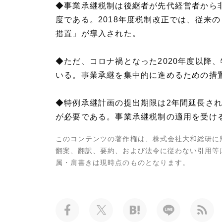
◆事業承継税制は後継者が先代経営者から
度である。2018年度税制改正では、従来
措置」が導入された。
◆ただ、コロナ禍となった2020年度以降
いる。事業承継を集中的に進めるための措
◆特例承継計画の提出期限は2年間延長され
が必要である。事業承継税制の適用を受け
このコンテンツの著作権は、株式会社大和総研に
翻案、翻訳、要約、および法令に従わない引用等
属・肩書きは現時点のものとなります。