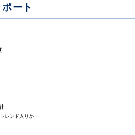
レポート
度
計
トレンド入りか