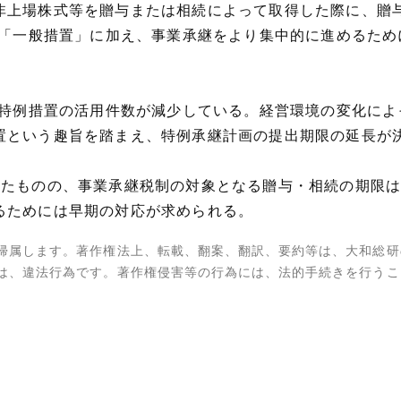
非上場株式等を贈与または相続によって取得した際に、贈
の「一般措置」に加え、事業承継をより集中的に進めるた
、特例措置の活用件数が減少している。経営環境の変化に
置という趣旨を踏まえ、特例承継計画の提出期限の延長が
たものの、事業承継税制の対象となる贈与・相続の期限は20
るためには早期の対応が求められる。
帰属します。著作権法上、転載、翻案、翻訳、要約等は、大和総研
は、違法行為です。著作権侵害等の行為には、法的手続きを行うこ