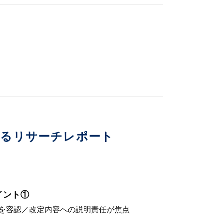
いるリサーチレポート
イント①
を容認／改定内容への説明責任が焦点