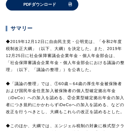
PDFダウンロード
サマリー
◆2019年12月12日に自由民主党・公明党は、「令和2年度
税制改正大綱」（以下、大綱）を決定した。また、2019年
12月25日に社会保障審議会企業年金・個人年金部会は、
「社会保障審議会企業年金・個人年金部会における議論の整
理」（以下、「議論の整理」）を公表した。
◆「議論の整理」では、①60歳～64歳の厚生年金被保険者
および国民年金任意加入被保険者の個人型確定拠出年金
（iDeCo）への加入を認める、②企業型確定拠出年金の加入
者につき規約にかかわらずiDeCoへの加入を認める、などの
改正を行うべきとし、大綱もこれらの改正を認めるとした。
◆このほか、大綱では、エンジェル税制の対象に株式型クラ