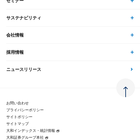
セミナー
書籍・刊行物 トップ
研究員
ピックアップ
システム
サステナビリティ
セミナー トップ
書籍
コンサルタント
経済分析
事例紹介
会社情報
サステナビリティの取り組み
現在受付中のセミナー・イベント
刊行物
金融資本市場分析
大和総研の強み
採用情報
会社情報 トップ
次世代社会への貢献
大和スペシャリストレポート（動画配信）
雑誌掲載・新聞寄稿
政策分析
ニュースリリース
先端テクノロジーに基づく新たな価値の創出
採用情報 トップ
会社概要・役員一覧
環境指針
法律・制度
大和総研の品質向上への取り組み
新卒採用
ご挨拶
人権方針
お問い合わせ
金融経済教育等
プライバシーポリシー
経験者採用
大和総研の歩み
マルチステークホルダー方針
サイトポリシー
サイトマップ
テクノロジーレポート
大和インデックス・統計情報
グループ会社
パートナーシップ構築宣言
大和証券グループ本社