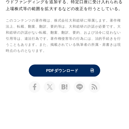
ウドファンディングを追加する、特定口座に受け入れられる
上場株式等の範囲を拡大するなどの改正を行うとしている。
このコンテンツの著作権は、株式会社大和総研に帰属します。著作権
法上、転載、翻案、翻訳、要約等は、大和総研の許諾が必要です。大
和総研の許諾がない転載、翻案、翻訳、要約、および法令に従わない
引用等は、違法行為です。著作権侵害等の行為には、法的手続きを行
うこともあります。また、掲載されている執筆者の所属・肩書きは現
時点のものとなります。
PDFダウンロード