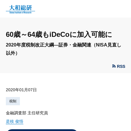
60歳～64歳もiDeCoに加入可能に
2020年度税制改正大綱—証券・金融関連（NISA見直し
以外）
RSS
2020年01月07日
税制
金融調査部 主任研究員
是枝 俊悟