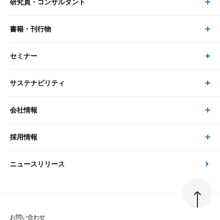
研究員・コンサルタント
レポート・コラム トップ
リサーチ
書籍・刊行物
研究員・コンサルタント トップ
最新のレポート・コラム
コンサルティング
セミナー
書籍・刊行物 トップ
研究員
ピックアップ
システム
サステナビリティ
セミナー トップ
書籍
コンサルタント
経済分析
事例紹介
会社情報
サステナビリティの取り組み
現在受付中のセミナー・イベント
刊行物
金融資本市場分析
大和総研の強み
採用情報
会社情報 トップ
次世代社会への貢献
大和スペシャリストレポート（動画配信）
雑誌掲載・新聞寄稿
政策分析
ニュースリリース
先端テクノロジーに基づく新たな価値の創出
採用情報 トップ
会社概要・役員一覧
環境指針
法律・制度
大和総研の品質向上への取り組み
新卒採用
ご挨拶
人権方針
お問い合わせ