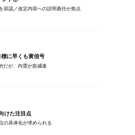
を容認／改定内容への説明責任が焦点
目標に早くも黄信号
定的だが、内需が急減速
向けた注目点
点の具体化が求められる