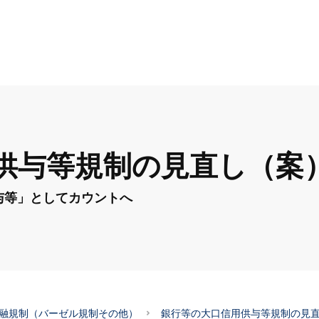
供与等規制の見直し（案
与等」としてカウントへ
融規制（バーゼル規制その他）
銀行等の大口信用供与等規制の見