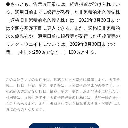
◆もっとも、告示改正案には、経過措置が設けられてい
る。適用日前までに銀行が発行した非累積的永久優先株
（適格旧非累積的永久優先株）は、2020年3月30日まで
は全額を基礎項目に算入できる。また、適格旧非累積的
永久優先株や、適用日前に銀行等が発行した劣後債等の
リスク・ウェイトについては、2029年3月30日までの
間、（本則の250％でなく、）100％とする。
このコンテンツの著作権は、株式会社大和総研に帰属します。著作権
法上、転載、翻案、翻訳、要約等は、大和総研の許諾が必要です。大
和総研の許諾がない転載、翻案、翻訳、要約、および法令に従わない
引用等は、違法行為です。著作権侵害等の行為には、法的手続きを行
うこともあります。また、掲載されている執筆者の所属・肩書きは現
時点のものとなります。