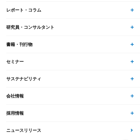
レポート・コラム
事業・ソリューション トップ
研究員・コンサルタント
レポート・コラム トップ
リサーチ
書籍・刊行物
研究員・コンサルタント トップ
最新のレポート・コラム
コンサルティング
セミナー
書籍・刊行物 トップ
研究員
ピックアップ
システム
サステナビリティ
セミナー トップ
書籍
コンサルタント
経済分析
事例紹介
会社情報
サステナビリティの取り組み
現在受付中のセミナー・イベント
刊行物
金融資本市場分析
大和総研の強み
採用情報
会社情報 トップ
次世代社会への貢献
大和スペシャリストレポート（動画配信）
雑誌掲載・新聞寄稿
政策分析
ニュースリリース
先端テクノロジーに基づく新たな価値の創出
採用情報 トップ
会社概要・役員一覧
環境指針