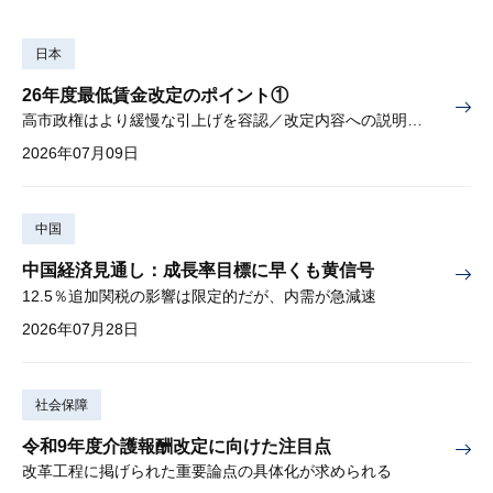
日本
26年度最低賃金改定のポイント①
高市政権はより緩慢な引上げを容認／改定内容への説明責任が焦点
2026年07月09日
中国
中国経済見通し：成長率目標に早くも黄信号
12.5％追加関税の影響は限定的だが、内需が急減速
2026年07月28日
社会保障
令和9年度介護報酬改定に向けた注目点
改革工程に掲げられた重要論点の具体化が求められる