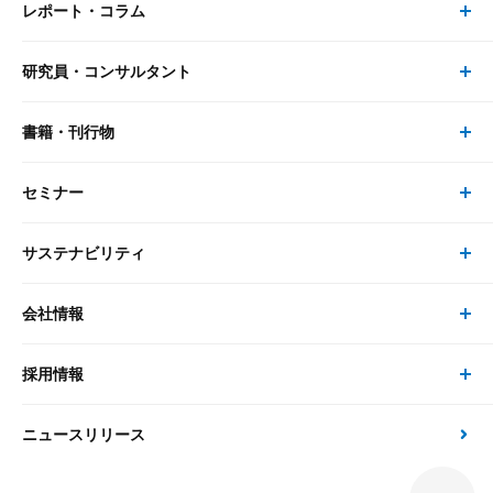
レポート・コラム
事業・ソリューション トップ
研究員・コンサルタント
レポート・コラム トップ
リサーチ
書籍・刊行物
研究員・コンサルタント トップ
最新のレポート・コラム
コンサルティング
セミナー
書籍・刊行物 トップ
研究員
ピックアップ
システム
サステナビリティ
セミナー トップ
書籍
コンサルタント
経済分析
事例紹介
会社情報
サステナビリティの取り組み
現在受付中のセミナー・イベント
刊行物
金融資本市場分析
大和総研の強み
採用情報
会社情報 トップ
次世代社会への貢献
大和スペシャリストレポート（動画配信）
雑誌掲載・新聞寄稿
政策分析
ニュースリリース
先端テクノロジーに基づく新たな価値の創出
採用情報 トップ
会社概要・役員一覧
環境指針