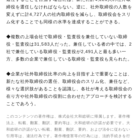
締役を選任しなければならない。逆に、社外取締役の人数を
変えずに計4,727人の社内取締役を減らし、取締役会をスリ
ム化することでも同様の水準を達成することができる。
◆複数の上場会社で取締役・監査役を兼任していない取締
役・監査役は31,583人だった。兼任している者の中では、2
社で兼任している取締役・監査役が2,491人と最も多い一
方、多数の企業で兼任している取締役・監査役も見られた。
◆企業が社外取締役比率の向上を目指す上で重要なことは、
新たな社外取締役の選任、取締役会のスリム化、兼任など、
様々な選択肢があることを認識し、各社が考える取締役会の
在り方や社外取締役の役割に合わせたアプローチを検討する
ことであろう。
このコンテンツの著作権は、株式会社大和総研に帰属します。著作権
法上、転載、翻案、翻訳、要約等は、大和総研の許諾が必要です。大
和総研の許諾がない転載、翻案、翻訳、要約、および法令に従わない
引用等は、違法行為です。著作権侵害等の行為には、法的手続きを行