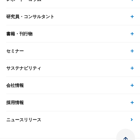
事業・ソリューション トップ
研究員・コンサルタント
レポート・コラム トップ
リサーチ
書籍・刊行物
研究員・コンサルタント トップ
最新のレポート・コラム
コンサルティング
セミナー
書籍・刊行物 トップ
研究員
ピックアップ
システム
サステナビリティ
セミナー トップ
書籍
コンサルタント
経済分析
事例紹介
会社情報
サステナビリティの取り組み
現在受付中のセミナー・イベント
刊行物
金融資本市場分析
大和総研の強み
採用情報
会社情報 トップ
次世代社会への貢献
大和スペシャリストレポート（動画配信）
雑誌掲載・新聞寄稿
政策分析
ニュースリリース
先端テクノロジーに基づく新たな価値の創出
採用情報 トップ
会社概要・役員一覧
環境指針
法律・制度