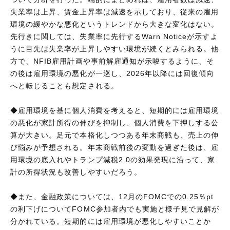
失業率は上昇、賃金上昇率は減速を示しており、従来の雇用
環境の緩やかな悪化というトレンドから大きな変化はない。
先行きに関しては、失業率に先行するWarn Noticeが示すよ
うに目先は失業率が上昇しやすい環境が続くとみられる。他
方で、NFIB雇用計画や事前解雇通知が示唆するように、そ
の後は雇用環境の悪化が一巡し、2026年以降には回復傾向
へと転じることも想定される。
◆雇用環境を基に個人消費を考えると、短期的には雇用環境
の悪化が家計所得の伸びを抑制し、個人消費を下押しする公
算が大きい。足元で本格化しつつある年末商戦も、売上の伸
び悩みが予想される。年末商戦前後の変動を過ぎた後は、雇
用環境の底入れやトランプ減税2.0の効果発現に沿って、家
計の所得状況も改善しやすいだろう。
◆また、金融政策については、12月のFOMCでの0.25％pt
の利下げについてFOMC参加者内でも実施と様子見で見解が
分かれている。短期的には雇用環境が悪化しやすいことか