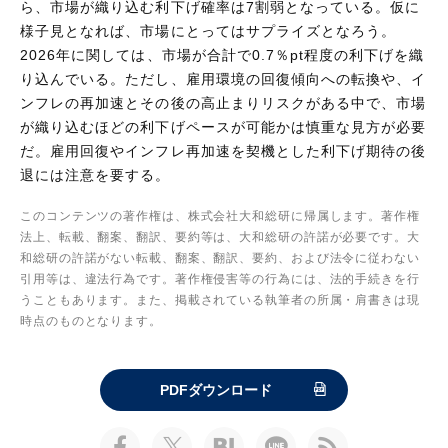
ら、市場が織り込む利下げ確率は7割弱となっている。仮に
様子見となれば、市場にとってはサプライズとなろう。
2026年に関しては、市場が合計で0.7％pt程度の利下げを織
り込んでいる。ただし、雇用環境の回復傾向への転換や、イ
ンフレの再加速とその後の高止まりリスクがある中で、市場
が織り込むほどの利下げペースが可能かは慎重な見方が必要
だ。雇用回復やインフレ再加速を契機とした利下げ期待の後
退には注意を要する。
このコンテンツの著作権は、株式会社大和総研に帰属します。著作権
法上、転載、翻案、翻訳、要約等は、大和総研の許諾が必要です。大
和総研の許諾がない転載、翻案、翻訳、要約、および法令に従わない
引用等は、違法行為です。著作権侵害等の行為には、法的手続きを行
うこともあります。また、掲載されている執筆者の所属・肩書きは現
時点のものとなります。
PDFダウンロード