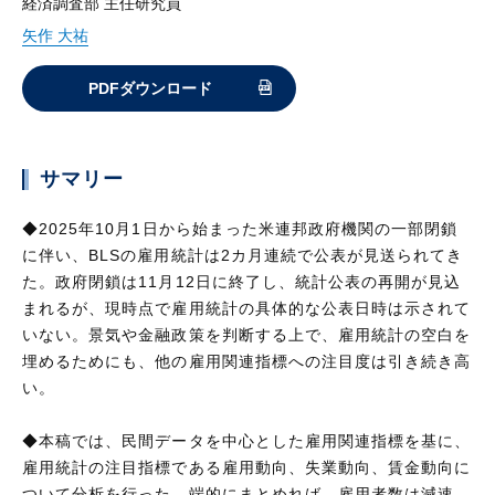
経済調査部 主任研究員
矢作 大祐
PDFダウンロード
サマリー
◆2025年10月1日から始まった米連邦政府機関の一部閉鎖
に伴い、BLSの雇用統計は2カ月連続で公表が見送られてき
た。政府閉鎖は11月12日に終了し、統計公表の再開が見込
まれるが、現時点で雇用統計の具体的な公表日時は示されて
いない。景気や金融政策を判断する上で、雇用統計の空白を
埋めるためにも、他の雇用関連指標への注目度は引き続き高
い。
◆本稿では、民間データを中心とした雇用関連指標を基に、
雇用統計の注目指標である雇用動向、失業動向、賃金動向に
ついて分析を行った。端的にまとめれば、雇用者数は減速、