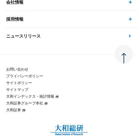
会社情報
サステナビリティの取り組み
現在受付中のセミナー・イベント
刊行物
金融資本市場分析
大和総研の強み
採用情報
会社情報 トップ
次世代社会への貢献
大和スペシャリストレポート（動画配信）
雑誌掲載・新聞寄稿
政策分析
ニュースリリース
先端テクノロジーに基づく新たな価値の創出
採用情報 トップ
会社概要・役員一覧
環境指針
法律・制度
大和総研の品質向上への取り組み
新卒採用
ご挨拶
人権方針
お問い合わせ
金融経済教育等
プライバシーポリシー
経験者採用
大和総研の歩み
マルチステークホルダー方針
サイトポリシー
サイトマップ
テクノロジーレポート
大和インデックス・統計情報
グループ会社
パートナーシップ構築宣言
大和証券グループ本社
大和証券
コラム
拠点のご案内
大和インデックス・統計情報