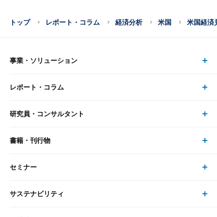
トップ
レポート・コラム
経済分析
米国
米国経済
事業・ソリューション
レポート・コラム
事業・ソリューション トップ
研究員・コンサルタント
レポート・コラム トップ
リサーチ
書籍・刊行物
研究員・コンサルタント トップ
最新のレポート・コラム
コンサルティング
セミナー
書籍・刊行物 トップ
研究員
ピックアップ
システム
サステナビリティ
セミナー トップ
書籍
コンサルタント
経済分析
事例紹介