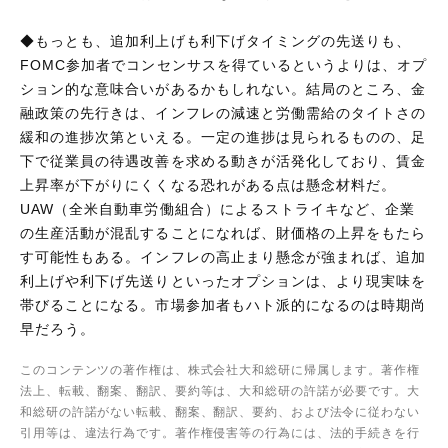
◆もっとも、追加利上げも利下げタイミングの先送りも、
FOMC参加者でコンセンサスを得ているというよりは、オプ
ション的な意味合いがあるかもしれない。結局のところ、金
融政策の先行きは、インフレの減速と労働需給のタイトさの
緩和の進捗次第といえる。一定の進捗は見られるものの、足
下で従業員の待遇改善を求める動きが活発化しており、賃金
上昇率が下がりにくくなる恐れがある点は懸念材料だ。
UAW（全米自動車労働組合）によるストライキなど、企業
の生産活動が混乱することになれば、財価格の上昇をもたら
す可能性もある。インフレの高止まり懸念が強まれば、追加
利上げや利下げ先送りといったオプションは、より現実味を
帯びることになる。市場参加者もハト派的になるのは時期尚
早だろう。
このコンテンツの著作権は、株式会社大和総研に帰属します。著作権
法上、転載、翻案、翻訳、要約等は、大和総研の許諾が必要です。大
和総研の許諾がない転載、翻案、翻訳、要約、および法令に従わない
引用等は、違法行為です。著作権侵害等の行為には、法的手続きを行