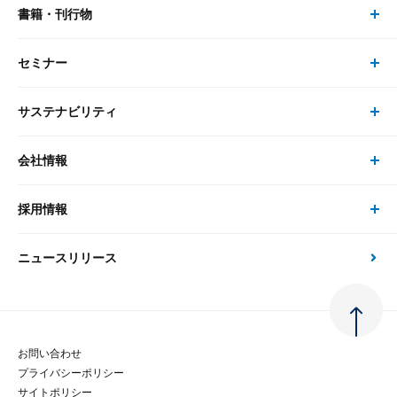
書籍・刊行物
研究員・コンサルタント トップ
最新のレポート・コラム
コンサルティング
セミナー
書籍・刊行物 トップ
研究員
ピックアップ
システム
サステナビリティ
セミナー トップ
書籍
コンサルタント
経済分析
事例紹介
会社情報
サステナビリティの取り組み
現在受付中のセミナー・イベント
刊行物
金融資本市場分析
大和総研の強み
採用情報
会社情報 トップ
次世代社会への貢献
大和スペシャリストレポート（動画配信）
雑誌掲載・新聞寄稿
政策分析
ニュースリリース
先端テクノロジーに基づく新たな価値の創出
採用情報 トップ
会社概要・役員一覧
環境指針
法律・制度
大和総研の品質向上への取り組み
新卒採用
ご挨拶
人権方針
お問い合わせ
金融経済教育等
プライバシーポリシー
経験者採用
大和総研の歩み
マルチステークホルダー方針
サイトポリシー