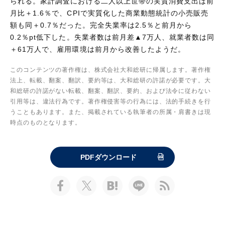
られる。家計調査における二人以上世帯の実質消費支出は前
月比＋1.6％で、CPIで実質化した商業動態統計の小売販売
額も同＋0.7％だった。完全失業率は2.5％と前月から
0.2％pt低下した。失業者数は前月差▲7万人、就業者数は同
＋61万人で、雇用環境は前月から改善したようだ。
このコンテンツの著作権は、株式会社大和総研に帰属します。著作権
法上、転載、翻案、翻訳、要約等は、大和総研の許諾が必要です。大
和総研の許諾がない転載、翻案、翻訳、要約、および法令に従わない
引用等は、違法行為です。著作権侵害等の行為には、法的手続きを行
うこともあります。また、掲載されている執筆者の所属・肩書きは現
時点のものとなります。
PDFダウンロード