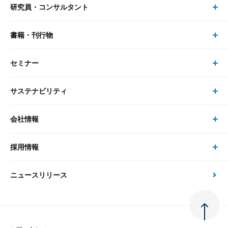
研究員・コンサルタント
レポート・コラム トップ
リサーチ
書籍・刊行物
研究員・コンサルタント トップ
最新のレポート・コラム
コンサルティング
セミナー
書籍・刊行物 トップ
研究員
ピックアップ
システム
サステナビリティ
セミナー トップ
書籍
コンサルタント
経済分析
事例紹介
会社情報
サステナビリティの取り組み
現在受付中のセミナー・イベント
刊行物
金融資本市場分析
大和総研の強み
採用情報
会社情報 トップ
次世代社会への貢献
大和スペシャリストレポート（動画配信）
雑誌掲載・新聞寄稿
政策分析
ニュースリリース
先端テクノロジーに基づく新たな価値の創出
採用情報 トップ
会社概要・役員一覧
環境指針
法律・制度
大和総研の品質向上への取り組み
新卒採用
ご挨拶
人権方針