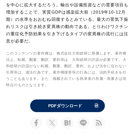
を中心に拡大するだろう。輸出や設備投資などの需要項目も
増加することで、実質GDPは感染拡大前（2019年10-12月
期）の水準をおおむね回復するとみている。最大の景気下振
れリスクは引き続き変異株の動向である。とりわけワクチン
の重症化予防効果を引き下げるタイプの変異株の流行には注
意が必要だ。
このコンテンツの著作権は、株式会社大和総研に帰属します。著作権
法上、転載、翻案、翻訳、要約等は、大和総研の許諾が必要です。大
和総研の許諾がない転載、翻案、翻訳、要約、および法令に従わない
引用等は、違法行為です。著作権侵害等の行為には、法的手続きを行
うこともあります。また、掲載されている執筆者の所属・肩書きは現
時点のものとなります。
PDFダウンロード