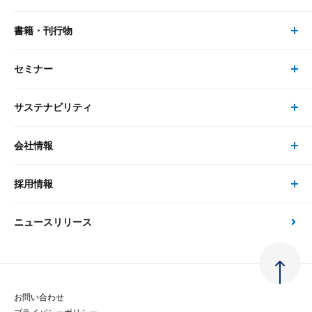
リサーチ
書籍・刊行物
研究員・コンサルタント トップ
最新のレポート・コラム
コンサルティング
セミナー
書籍・刊行物 トップ
研究員
ピックアップ
システム
サステナビリティ
セミナー トップ
書籍
コンサルタント
経済分析
事例紹介
会社情報
サステナビリティの取り組み
現在受付中のセミナー・イベント
刊行物
金融資本市場分析
大和総研の強み
採用情報
会社情報 トップ
次世代社会への貢献
大和スペシャリストレポート（動画配信）
雑誌掲載・新聞寄稿
政策分析
ニュースリリース
先端テクノロジーに基づく新たな価値の創出
採用情報 トップ
会社概要・役員一覧
環境指針
法律・制度
大和総研の品質向上への取り組み
新卒採用
ご挨拶
人権方針
お問い合わせ
金融経済教育等