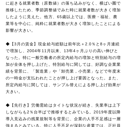
に起きる就業者数（原数値）の落ち込みがなく、横ばい圏で
推移したため、季節調整値でみた時に就業者数が大きく増加
したように見えた。他方、65歳以上では、医療・福祉、農
業等を中心に、純粋に就業者数が大きく増加したことによる
影響が大きい。
◆【3月の賃金】現金給与総額は前年比＋2.0％と8ヶ月連続
で増加し、2004年11月以来、13年4ヶ月ぶりの高い伸びと
なった。特に一般労働者の所定内給与の増加と特別給与の増
加が全体を押し上げた。特別給与に関しては、好調な企業業
績を背景に、「製造業」や「卸売業，小売業」などで年度末
の一時金が支払われたことが押し上げ要因となった。また、
所定内給与に関しては、サンプル替えによる押し上げ効果が
大きい。
◆【先行き】労働需給はタイトな状況が続き、失業率は上下
しながらも2％台半ばで推移するとみている。2019年度以降
導入見込みの残業規制等を背景に、企業の人手不足感は一層
強まるとみている。特に人手不足が深刻な産業では、正社員