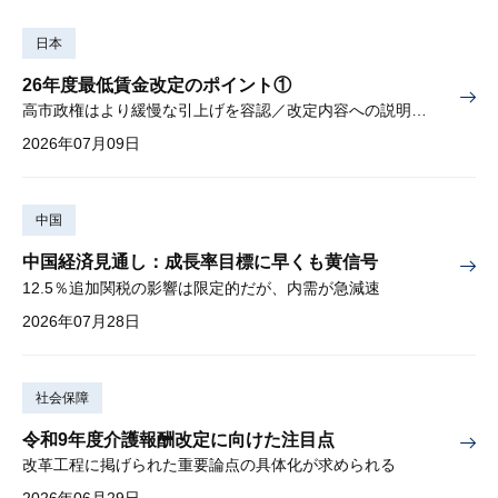
日本
26年度最低賃金改定のポイント①
高市政権はより緩慢な引上げを容認／改定内容への説明責任が焦点
2026年07月09日
中国
中国経済見通し：成長率目標に早くも黄信号
12.5％追加関税の影響は限定的だが、内需が急減速
2026年07月28日
社会保障
令和9年度介護報酬改定に向けた注目点
改革工程に掲げられた重要論点の具体化が求められる