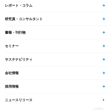
レポート・コラム
事業・ソリューション トップ
研究員・コンサルタント
レポート・コラム トップ
リサーチ
書籍・刊行物
研究員・コンサルタント トップ
最新のレポート・コラム
コンサルティング
セミナー
書籍・刊行物 トップ
研究員
ピックアップ
システム
サステナビリティ
セミナー トップ
書籍
コンサルタント
経済分析
事例紹介
会社情報
サステナビリティの取り組み
現在受付中のセミナー・イベント
刊行物
金融資本市場分析
大和総研の強み
採用情報
会社情報 トップ
次世代社会への貢献
大和スペシャリストレポート（動画配信）
雑誌掲載・新聞寄稿
政策分析
ニュースリリース
先端テクノロジーに基づく新たな価値の創出
採用情報 トップ
会社概要・役員一覧
環境指針