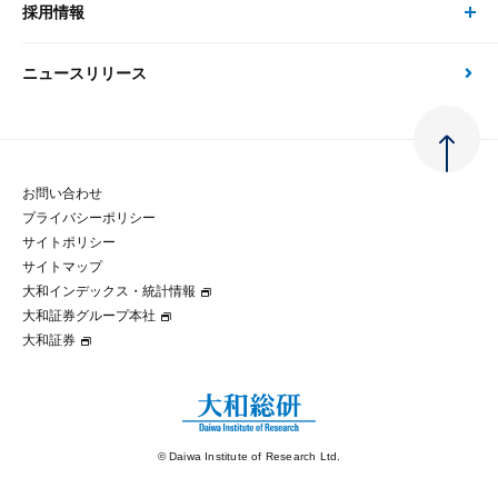
大和総研の強み
採用情報
会社情報 トップ
次世代社会への貢献
大和スペシャリストレポート（動画配信）
雑誌掲載・新聞寄稿
政策分析
ニュースリリース
先端テクノロジーに基づく新たな価値の創出
採用情報 トップ
会社概要・役員一覧
環境指針
法律・制度
大和総研の品質向上への取り組み
新卒採用
ご挨拶
人権方針
お問い合わせ
金融経済教育等
プライバシーポリシー
経験者採用
大和総研の歩み
マルチステークホルダー方針
サイトポリシー
サイトマップ
テクノロジーレポート
大和インデックス・統計情報
グループ会社
パートナーシップ構築宣言
大和証券グループ本社
大和証券
コラム
拠点のご案内
大和インデックス・統計情報
© Daiwa Institute of Research Ltd.