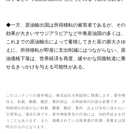
◆一方、原油輸出国は所得移転の被害者であるが、その
効果が大きいサウジアラビアなど中東産油国の多くは、
これまでの原油輸出によって蓄積してきた富の膨大さゆ
えに、所得移転が即座に支出削減にはつながらない。原
油価格下落は、世界経済を再度、緩やかな回復軌道に乗
せるきっかけを与える可能性がある。
このコンテンツの著作権は、株式会社大和総研に帰属します。著作権
法上、転載、翻案、翻訳、要約等は、大和総研の許諾が必要です。大
和総研の許諾がない転載、翻案、翻訳、要約、および法令に従わない
引用等は、違法行為です。著作権侵害等の行為には、法的手続きを行
うこともあります。また、掲載されている執筆者の所属・肩書きは現
時点のものとなります。