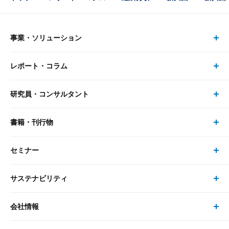
事業・ソリューション
レポート・コラム
事業・ソリューション トップ
研究員・コンサルタント
レポート・コラム トップ
リサーチ
書籍・刊行物
研究員・コンサルタント トップ
最新のレポート・コラム
コンサルティング
セミナー
書籍・刊行物 トップ
研究員
ピックアップ
システム
サステナビリティ
セミナー トップ
書籍
コンサルタント
経済分析
事例紹介
会社情報
サステナビリティの取り組み
現在受付中のセミナー・イベント
刊行物
金融資本市場分析