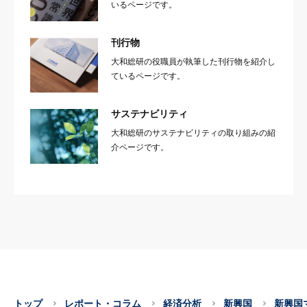
いるページです。
刊行物
大和総研の役職員が執筆した刊行物を紹介し
ているページです。
サステナビリティ
大和総研のサステナビリティの取り組みの紹
介ページです。
トップ
レポート・コラム
経済分析
新興国
新興国