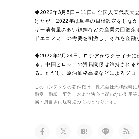
◆2022年3月5日～11日に全国人民代表
げたが、2022年は単年の目標設定をしな
ギー消費量の多い鉄鋼などの産業の回復余地
ドエコノミーの需要を刺激し、それを金融
◆2022年2月24日、ロシアがウクライ
る。中国とロシアの貿易関係は維持される
る。ただし、原油価格高騰などによるグロ
このコンテンツの著作権は、株式会社大和総研に
翻案、翻訳、要約、および法令に従わない引用等
属・肩書きは現時点のものとなります。