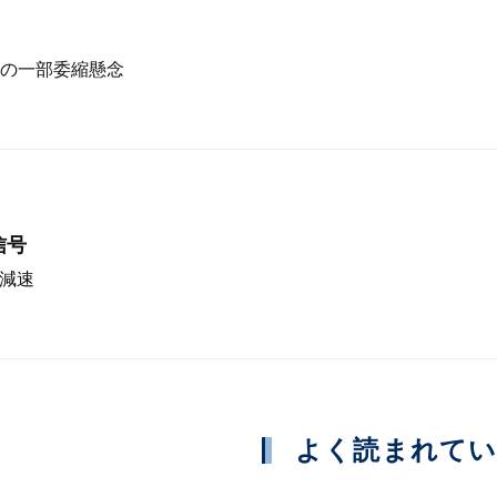
の一部委縮懸念
信号
急減速
よく読まれて