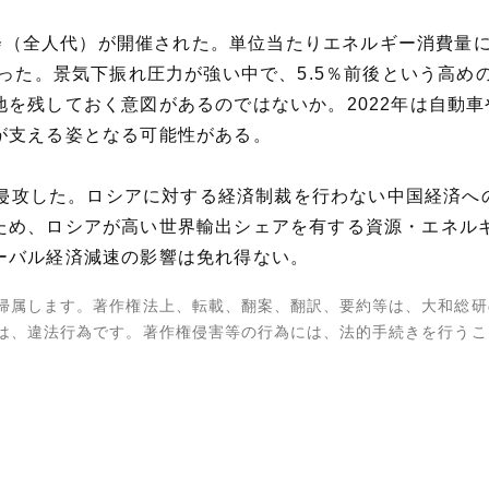
大会（全人代）が開催された。単位当たりエネルギー消費量につ
かった。景気下振れ圧力が強い中で、5.5％前後という高
を残しておく意図があるのではないか。2022年は自動
が支える姿となる可能性がある。
ナに侵攻した。ロシアに対する経済制裁を行わない中国経済
ため、ロシアが高い世界輸出シェアを有する資源・エネル
ーバル経済減速の影響は免れ得ない。
帰属します。著作権法上、転載、翻案、翻訳、要約等は、大和総研
は、違法行為です。著作権侵害等の行為には、法的手続きを行うこ