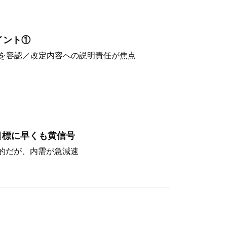
イント①
を容認／改定内容への説明責任が焦点
目標に早くも黄信号
定的だが、内需が急減速