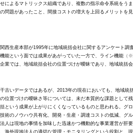
せによるマトリックス組織であり、複数の指示命令系統をうま
の問題があったこと、間接コストの増大を上回るメリットを見
関西生産本部が1995年に地域統括会社に関するアンケート調
機能という面では成果があがっていた一方で、ライン機能
（※
企業では、地域統括会社の位置づけが曖昧であり、地域統括会
干古いデータではあるが、2013年の現在においても、地域統
社の位置づけの曖昧さ等については、未だ本質的な課題として
統括という成果が上がりにくくなっているものと思われる。グ
や技術のノウハウ共有化、開発・生産・調達コストの低減、グ
地法人は現地の事情を加味した迅速かつ機動的な事業運営が肝
は、海外現地法人の適切な管理・モニタリングという役割と、