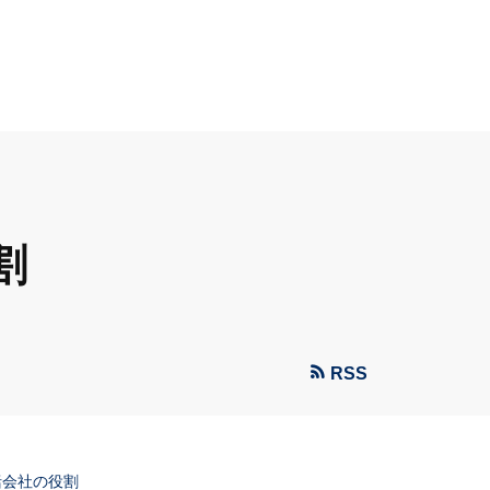
割
RSS
括会社の役割