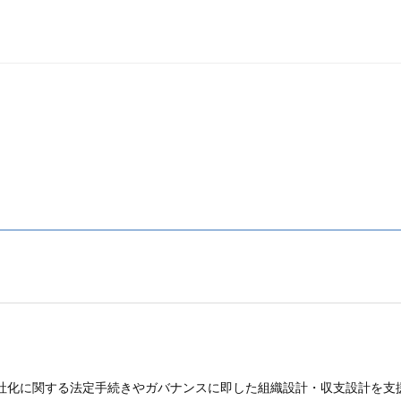
社化に​関する​法定手​続きやガバナンスに​即した​組織設計・収支設計を​