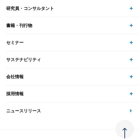
研究員・コンサルタント
レポート・コラム トップ
リサーチ
書籍・刊行物
研究員・コンサルタント トップ
最新のレポート・コラム
コンサルティング
セミナー
書籍・刊行物 トップ
研究員
ピックアップ
システム
サステナビリティ
セミナー トップ
書籍
コンサルタント
経済分析
事例紹介
会社情報
サステナビリティの取り組み
現在受付中のセミナー・イベント
刊行物
金融資本市場分析
大和総研の強み
採用情報
会社情報 トップ
次世代社会への貢献
大和スペシャリストレポート（動画配信）
雑誌掲載・新聞寄稿
政策分析
ニュースリリース
先端テクノロジーに基づく新たな価値の創出
採用情報 トップ
会社概要・役員一覧
環境指針
法律・制度
大和総研の品質向上への取り組み
新卒採用
ご挨拶
人権方針