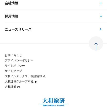
会社情報
サステナビリティの取り組み
現在受付中のセミナー・イベント
刊行物
金融資本市場分析
大和総研の強み
採用情報
会社情報 トップ
次世代社会への貢献
大和スペシャリストレポート（動画配信）
雑誌掲載・新聞寄稿
政策分析
ニュースリリース
先端テクノロジーに基づく新たな価値の創出
採用情報 トップ
会社概要・役員一覧
環境指針
法律・制度
大和総研の品質向上への取り組み
新卒採用
ご挨拶
人権方針
お問い合わせ
金融経済教育等
プライバシーポリシー
経験者採用
大和総研の歩み
マルチステークホルダー方針
サイトポリシー
サイトマップ
テクノロジーレポート
大和インデックス・統計情報
グループ会社
パートナーシップ構築宣言
大和証券グループ本社
大和証券
コラム
拠点のご案内
大和インデックス・統計情報