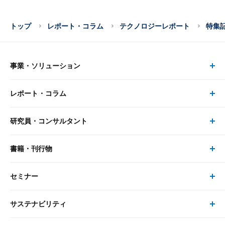
トップ
レポート・コラム
テクノロジーレポート
特集
事業・ソリューション
レポート・コラム
事業・ソリューション トップ
研究員・コンサルタント
レポート・コラム トップ
リサーチ
書籍・刊行物
研究員・コンサルタント トップ
最新のレポート・コラム
コンサルティング
セミナー
書籍・刊行物 トップ
研究員
ピックアップ
システム
サステナビリティ
セミナー トップ
書籍
コンサルタント
経済分析
事例紹介