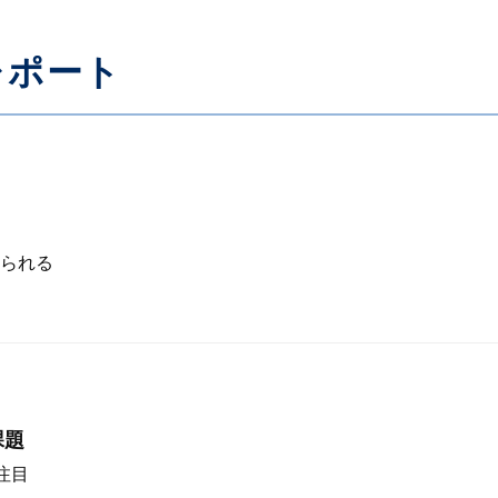
レポート
られる
課題
注目