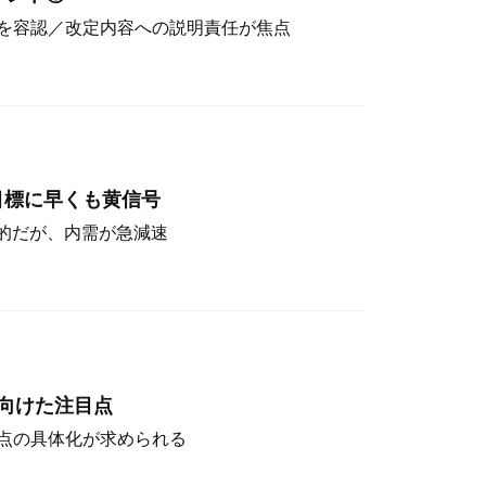
を容認／改定内容への説明責任が焦点
目標に早くも黄信号
定的だが、内需が急減速
向けた注目点
点の具体化が求められる