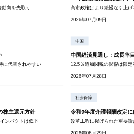
費動向を先取り
高市政権はより緩慢な引上げ
2026年07月09日
中国
か
中国経済見通し：成長率
が特に代替されやすい
12.5％追加関税の影響は限
2026年07月28日
社会保障
期の株主還元方針
令和9年度介護報酬改定に
インパクトは低下
改革工程に掲げられた重要論
2026年06月29日