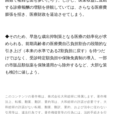
困難で複雑な面も多いだろう。しかし、医業収益に直結
する診療報酬の増額を傍観していては、さらなる医療費
膨張を招き、医療財政を逼迫させてしまう。
◆そのため、早急な歳出抑制策となる医療の効率化が求
められる。前期高齢者の医療費自己負担割合の段階的な
引き上げ（本来の水準である2割負担に戻す）を待つだ
けではなく、受診時定額負担や保険免責制の導入、一部
の市販品類似薬を保険適用から除外するなど、大胆な策
も検討に値しよう。
このコンテンツの著作権は、株式会社大和総研に帰属します。著作権
法上、転載、翻案、翻訳、要約等は、大和総研の許諾が必要です。大
和総研の許諾がない転載、翻案、翻訳、要約、および法令に従わない
引用等は、違法行為です。著作権侵害等の行為には、法的手続きを行