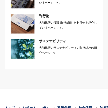
いるページです。
刊行物
大和総研の役職員が執筆した刊行物を紹介し
ているページです。
サステナビリティ
大和総研のサステナビリティの取り組みの紹
介ページです。
トップ
レポート・コラム
政策分析
社会保障
診療