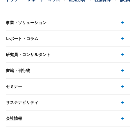
事業・ソリューション
レポート・コラム
事業・ソリューション トップ
研究員・コンサルタント
レポート・コラム トップ
リサーチ
書籍・刊行物
研究員・コンサルタント トップ
最新のレポート・コラム
コンサルティング
セミナー
書籍・刊行物 トップ
研究員
ピックアップ
システム
サステナビリティ
セミナー トップ
書籍
コンサルタント
経済分析
事例紹介
会社情報
サステナビリティの取り組み
現在受付中のセミナー・イベント
刊行物
金融資本市場分析