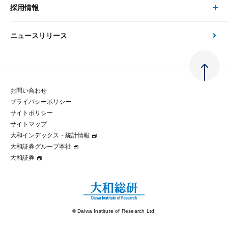
大和総研の強み
採用情報
会社情報 トップ
次世代社会への貢献
大和スペシャリストレポート（動画配信）
雑誌掲載・新聞寄稿
政策分析
ニュースリリース
先端テクノロジーに基づく新たな価値の創出
採用情報 トップ
会社概要・役員一覧
環境指針
法律・制度
大和総研の品質向上への取り組み
新卒採用
ご挨拶
人権方針
お問い合わせ
金融経済教育等
プライバシーポリシー
経験者採用
大和総研の歩み
マルチステークホルダー方針
サイトポリシー
サイトマップ
テクノロジーレポート
大和インデックス・統計情報
グループ会社
パートナーシップ構築宣言
大和証券グループ本社
大和証券
コラム
拠点のご案内
大和インデックス・統計情報
© Daiwa Institute of Research Ltd.