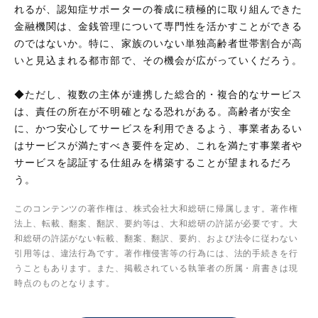
れるが、認知症サポーターの養成に積極的に取り組んできた
金融機関は、金銭管理について専門性を活かすことができる
のではないか。特に、家族のいない単独高齢者世帯割合が高
いと見込まれる都市部で、その機会が広がっていくだろう。
◆ただし、複数の主体が連携した総合的・複合的なサービス
は、責任の所在が不明確となる恐れがある。高齢者が安全
に、かつ安心してサービスを利用できるよう、事業者あるい
はサービスが満たすべき要件を定め、これを満たす事業者や
サービスを認証する仕組みを構築することが望まれるだろ
う。
このコンテンツの著作権は、株式会社大和総研に帰属します。著作権
法上、転載、翻案、翻訳、要約等は、大和総研の許諾が必要です。大
和総研の許諾がない転載、翻案、翻訳、要約、および法令に従わない
引用等は、違法行為です。著作権侵害等の行為には、法的手続きを行
うこともあります。また、掲載されている執筆者の所属・肩書きは現
時点のものとなります。