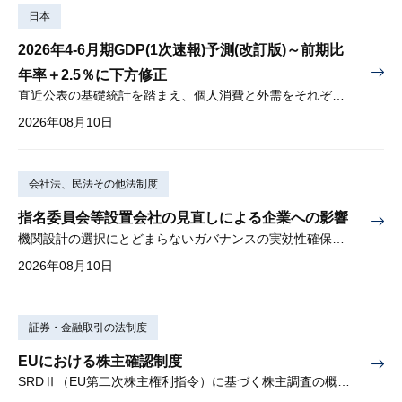
日本
2026年4-6月期GDP(1次速報)予測(改訂版)～前期比
年率＋2.5％に下方修正
直近公表の基礎統計を踏まえ、個人消費と外需をそれぞれ下方修正
2026年08月10日
会社法、民法その他法制度
指名委員会等設置会社の見直しによる企業への影響
機関設計の選択にとどまらないガバナンスの実効性確保が重要
2026年08月10日
証券・金融取引の法制度
EUにおける株主確認制度
SRDⅡ（EU第二次株主権利指令）に基づく株主調査の概要と課題