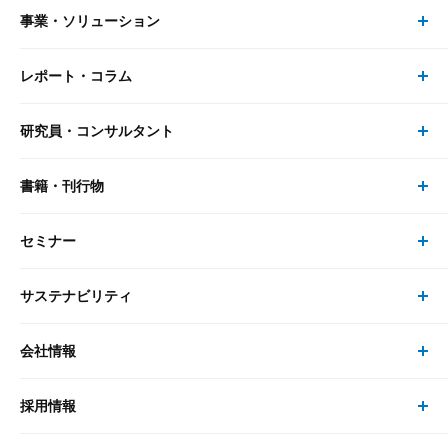
事業・ソリューション
レポート・コラム
事業・ソリューション トップ
研究員・コンサルタント
レポート・コラム トップ
リサーチ
書籍・刊行物
研究員・コンサルタント トップ
最新のレポート・コラム
コンサルティング
セミナー
書籍・刊行物 トップ
研究員
ピックアップ
システム
サステナビリティ
セミナー トップ
書籍
コンサルタント
経済分析
事例紹介
会社情報
サステナビリティの取り組み
現在受付中のセミナー・イベント
刊行物
金融資本市場分析
大和総研の強み
採用情報
会社情報 トップ
次世代社会への貢献
大和スペシャリストレポート（動画配信）
雑誌掲載・新聞寄稿