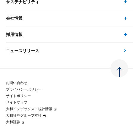
サステナビリティ
セミナー トップ
書籍
コンサルタント
経済分析
事例紹介
会社情報
サステナビリティの取り組み
現在受付中のセミナー・イベント
刊行物
金融資本市場分析
大和総研の強み
採用情報
会社情報 トップ
次世代社会への貢献
大和スペシャリストレポート（動画配信）
雑誌掲載・新聞寄稿
政策分析
ニュースリリース
先端テクノロジーに基づく新たな価値の創出
採用情報 トップ
会社概要・役員一覧
環境指針
法律・制度
大和総研の品質向上への取り組み
新卒採用
ご挨拶
人権方針
お問い合わせ
金融経済教育等
プライバシーポリシー
経験者採用
大和総研の歩み
マルチステークホルダー方針
サイトポリシー
サイトマップ
テクノロジーレポート
大和インデックス・統計情報
グループ会社
パートナーシップ構築宣言
大和証券グループ本社
大和証券
コラム
拠点のご案内