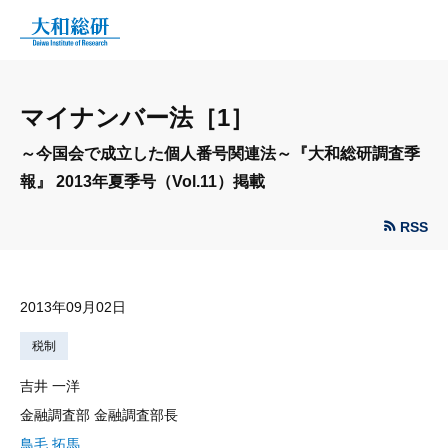
マイナンバー法［1］
～今国会で成立した個人番号関連法～『大和総研調査季
報』 2013年夏季号（Vol.11）掲載
RSS
2013年09月02日
税制
吉井 一洋
金融調査部 金融調査部長
鳥毛 拓馬