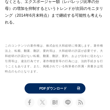
なくとも、エクスポージャー額（レバレッジ比率の分
母）の増加を抑制するというトレンドが次回のモニタリ
ング（2014年6月末時点）まで継続する可能性も考えら
れる。
このコンテンツの著作権は、株式会社大和総研に帰属します。著作権
法上、転載、翻案、翻訳、要約等は、大和総研の許諾が必要です。大
和総研の許諾がない転載、翻案、翻訳、要約、および法令に従わない
引用等は、違法行為です。著作権侵害等の行為には、法的手続きを行
うこともあります。また、掲載されている執筆者の所属・肩書きは現
時点のものとなります。
PDFダウンロード