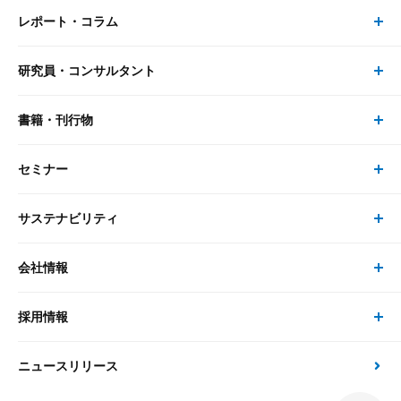
レポート・コラム
事業・ソリューション トップ
研究員・コンサルタント
レポート・コラム トップ
リサーチ
書籍・刊行物
研究員・コンサルタント トップ
最新のレポート・コラム
コンサルティング
セミナー
書籍・刊行物 トップ
研究員
ピックアップ
システム
サステナビリティ
セミナー トップ
書籍
コンサルタント
経済分析
事例紹介
会社情報
サステナビリティの取り組み
現在受付中のセミナー・イベント
刊行物
金融資本市場分析
大和総研の強み
採用情報
会社情報 トップ
次世代社会への貢献
大和スペシャリストレポート（動画配信）
雑誌掲載・新聞寄稿
政策分析
ニュースリリース
先端テクノロジーに基づく新たな価値の創出
採用情報 トップ
会社概要・役員一覧
環境指針