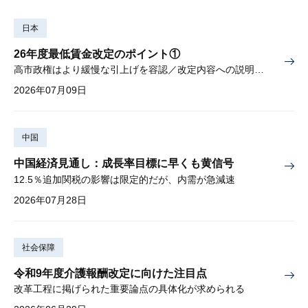
日本
26年度最低賃金改定のポイント①
高市政権はより緩慢な引上げを容認／改定内容への説明責任が焦点
2026年07月09日
中国
中国経済見通し：成長率目標に早くも黄信号
12.5％追加関税の影響は限定的だが、内需が急減速
2026年07月28日
社会保障
令和9年度介護報酬改定に向けた注目点
改革工程に掲げられた重要論点の具体化が求められる