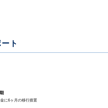
ポート
期
証拠金に6ヶ月の移行措置