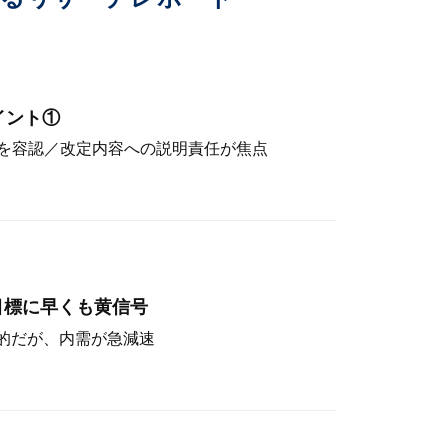
イント①
を容認／改定内容への説明責任が焦点
目標に早くも黄信号
定的だが、内需が急減速