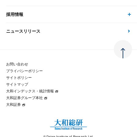
現在受付中のセミナー・イベント
刊行物
金融資本市場分析
大和総研の強み
採用情報
会社情報 トップ
次世代社会への貢献
大和スペシャリストレポート（動画配信）
雑誌掲載・新聞寄稿
政策分析
ニュースリリース
先端テクノロジーに基づく新たな価値の創出
採用情報 トップ
会社概要・役員一覧
環境指針
法律・制度
大和総研の品質向上への取り組み
新卒採用
ご挨拶
人権方針
お問い合わせ
金融経済教育等
プライバシーポリシー
経験者採用
大和総研の歩み
マルチステークホルダー方針
サイトポリシー
サイトマップ
テクノロジーレポート
大和インデックス・統計情報
グループ会社
パートナーシップ構築宣言
大和証券グループ本社
大和証券
コラム
拠点のご案内
大和インデックス・統計情報
© Daiwa Institute of Research Ltd.