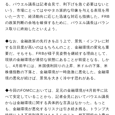
る。パウエル議長は記者会見で、利下げを急ぐ必要はないと
いう、市場にとってはややタカ派的な印象を与える表現を用
いた一方で、経済動向に応じた迅速な対応も指摘した。FRB
の政策判断の余地を確保するために、パウエル議長はバラン
ス取りに終始したといえよう。
◆なお、金融政策の先行きを占う上で、景気・インフレに対
する注目度が高いのはもちろんのこと、金融環境の変化も重
要だ。そもそも、FRBが様子見姿勢を継続する理由として、
現状の金融環境が適切な状態にあることが前提となる。しか
し、4月前半には、米国債利回りの上昇、米ドルの下落、米
株価指数の下落と、金融環境が一時急激に悪化した。金融環
境の悪化が続けば、景気を大きく冷やす恐れがある。
◆今回のFOMCにおいては、足元の金融環境が4月前半に比
べて安定していることから、記者会見においてパウエル議長
からは金融環境に関する具体的な言及はなかった。もっと
も、金融環境が悪化するリスクは引き続き残る。トランプ大
統領による不規則発言はもちろんのこと、相互関税の上乗せ