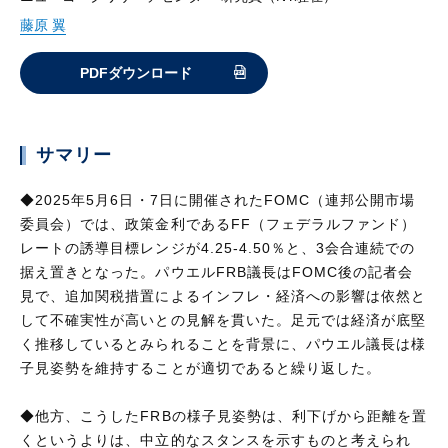
藤原 翼
PDFダウンロード
サマリー
◆2025年5月6日・7日に開催されたFOMC（連邦公開市場
委員会）では、政策金利であるFF（フェデラルファンド）
レートの誘導目標レンジが4.25-4.50％と、3会合連続での
据え置きとなった。パウエルFRB議長はFOMC後の記者会
見で、追加関税措置によるインフレ・経済への影響は依然と
して不確実性が高いとの見解を貫いた。足元では経済が底堅
く推移しているとみられることを背景に、パウエル議長は様
子見姿勢を維持することが適切であると繰り返した。
◆他方、こうしたFRBの様子見姿勢は、利下げから距離を置
くというよりは、中立的なスタンスを示すものと考えられ