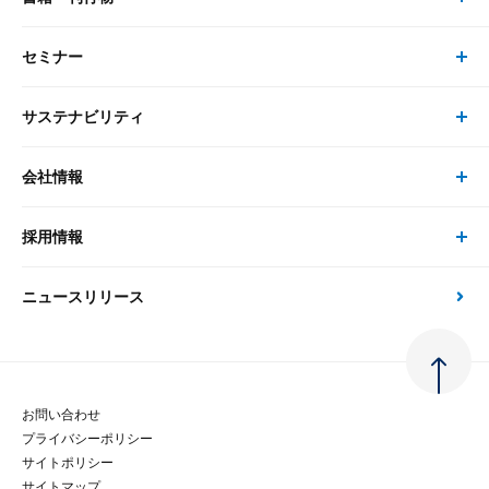
研究員・コンサルタント トップ
最新のレポート・コラム
コンサルティング
セミナー
書籍・刊行物 トップ
研究員
ピックアップ
システム
サステナビリティ
セミナー トップ
書籍
コンサルタント
経済分析
事例紹介
会社情報
サステナビリティの取り組み
現在受付中のセミナー・イベント
刊行物
金融資本市場分析
大和総研の強み
採用情報
会社情報 トップ
次世代社会への貢献
大和スペシャリストレポート（動画配信）
雑誌掲載・新聞寄稿
政策分析
ニュースリリース
先端テクノロジーに基づく新たな価値の創出
採用情報 トップ
会社概要・役員一覧
環境指針
法律・制度
大和総研の品質向上への取り組み
新卒採用
ご挨拶
人権方針
お問い合わせ
金融経済教育等
プライバシーポリシー
経験者採用
大和総研の歩み
マルチステークホルダー方針
サイトポリシー
サイトマップ