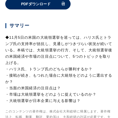
PDFダウンロード
サマリー
◆11月5日の米国の大統領選挙を巡っては、ハリス氏とトラ
ンプ氏の支持率が拮抗し、見通しがつきづらい状況が続いて
いる。本稿では、大統領選挙の行方、そして、大統領選挙後
の米国経済や市場の注目点について、5つのトピックを取り
上げる。
・ハリス氏、トランプ氏のどちらが勝利するか？
・接戦が続き、もつれた場合に大統領をどのように選出する
か？
・当面の米国経済の注目点は？
・市場は大統領選挙をどのように捉えているのか？
・大統領選挙が日本企業に与える影響は？
このコンテンツの著作権は、株式会社大和総研に帰属します。著作権
法上、転載、翻案、翻訳、要約等は、大和総研の許諾が必要です。大