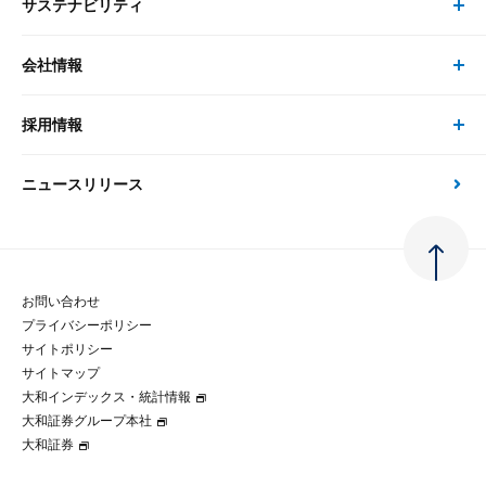
サステナビリティ
セミナー トップ
書籍
コンサルタント
経済分析
事例紹介
会社情報
サステナビリティの取り組み
現在受付中のセミナー・イベント
刊行物
金融資本市場分析
大和総研の強み
採用情報
会社情報 トップ
次世代社会への貢献
大和スペシャリストレポート（動画配信）
雑誌掲載・新聞寄稿
政策分析
ニュースリリース
先端テクノロジーに基づく新たな価値の創出
採用情報 トップ
会社概要・役員一覧
環境指針
法律・制度
大和総研の品質向上への取り組み
新卒採用
ご挨拶
人権方針
お問い合わせ
金融経済教育等
プライバシーポリシー
経験者採用
大和総研の歩み
マルチステークホルダー方針
サイトポリシー
サイトマップ
テクノロジーレポート
大和インデックス・統計情報
グループ会社
パートナーシップ構築宣言
大和証券グループ本社
大和証券
コラム
拠点のご案内