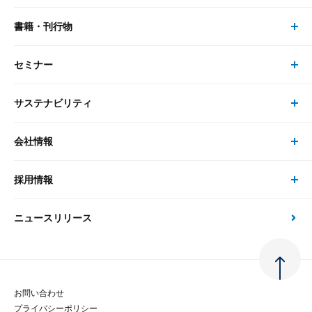
書籍・刊行物
研究員・コンサルタント トップ
最新のレポート・コラム
コンサルティング
セミナー
書籍・刊行物 トップ
研究員
ピックアップ
システム
サステナビリティ
セミナー トップ
書籍
コンサルタント
経済分析
事例紹介
会社情報
サステナビリティの取り組み
現在受付中のセミナー・イベント
刊行物
金融資本市場分析
大和総研の強み
採用情報
会社情報 トップ
次世代社会への貢献
大和スペシャリストレポート（動画配信）
雑誌掲載・新聞寄稿
政策分析
ニュースリリース
先端テクノロジーに基づく新たな価値の創出
採用情報 トップ
会社概要・役員一覧
環境指針
法律・制度
大和総研の品質向上への取り組み
新卒採用
ご挨拶
人権方針
お問い合わせ
金融経済教育等
プライバシーポリシー
経験者採用