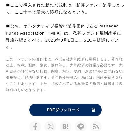
◆ここで導入された新たな規制は、私募ファンド業界にとっ
て、ここ十年で最大の障壁になるという。
◆なお、オルタナティブ投資の業界団体である‘Managed
Funds Association’（MFA）は、私募ファンド規制改革に
異議を唱えるべく、2023年9月1日に、SECを提訴してい
る。
このコンテンツの著作権は、株式会社大和総研に帰属します。著作権
法上、転載、翻案、翻訳、要約等は、大和総研の許諾が必要です。大
和総研の許諾がない転載、翻案、翻訳、要約、および法令に従わない
引用等は、違法行為です。著作権侵害等の行為には、法的手続きを行
うこともあります。また、掲載されている執筆者の所属・肩書きは現
時点のものとなります。
PDFダウンロード