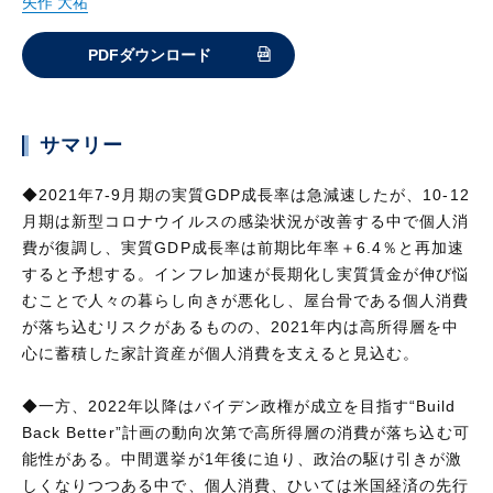
矢作 大祐
PDFダウンロード
サマリー
◆2021年7-9月期の実質GDP成長率は急減速したが、10-12
月期は新型コロナウイルスの感染状況が改善する中で個人消
費が復調し、実質GDP成長率は前期比年率＋6.4％と再加速
すると予想する。インフレ加速が長期化し実質賃金が伸び悩
むことで人々の暮らし向きが悪化し、屋台骨である個人消費
が落ち込むリスクがあるものの、2021年内は高所得層を中
心に蓄積した家計資産が個人消費を支えると見込む。
◆一方、2022年以降はバイデン政権が成立を目指す“Build
Back Better”計画の動向次第で高所得層の消費が落ち込む可
能性がある。中間選挙が1年後に迫り、政治の駆け引きが激
しくなりつつある中で、個人消費、ひいては米国経済の先行