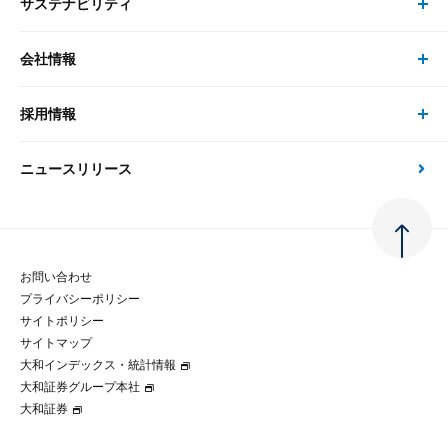
サステナビリティ
セミナー トップ
書籍
コンサルタント
経済分析
事例紹介
会社情報
サステナビリティの取り組み
現在受付中のセミナー・イベント
刊行物
金融資本市場分析
大和総研の強み
採用情報
会社情報 トップ
次世代社会への貢献
大和スペシャリストレポート（動画配信）
雑誌掲載・新聞寄稿
政策分析
ニュースリリース
先端テクノロジーに基づく新たな価値の創出
採用情報 トップ
会社概要・役員一覧
環境指針
法律・制度
大和総研の品質向上への取り組み
新卒採用
ご挨拶
人権方針
お問い合わせ
金融経済教育等
プライバシーポリシー
経験者採用
大和総研の歩み
マルチステークホルダー方針
サイトポリシー
サイトマップ
テクノロジーレポート
大和インデックス・統計情報
グループ会社
パートナーシップ構築宣言
大和証券グループ本社
大和証券
コラム
拠点のご案内