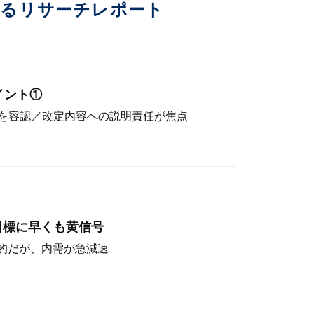
いるリサーチレポート
イント①
を容認／改定内容への説明責任が焦点
目標に早くも黄信号
定的だが、内需が急減速