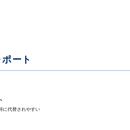
レポート
か
が特に代替されやすい