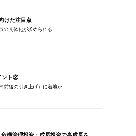
向けた注目点
点の具体化が求められる
イント②
（4％前後の引き上げ）に着地か
～危機管理投資・成長投資で高成長を