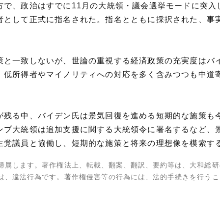
で、政治はすでに11月の大統領・議会選挙モードに突入した
者として正式に指名された。指名とともに採択された、事
。
策と一致しないが、世論の重視する経済政策の充実度はバ
、低所得者やマイノリティへの対応を多く含みつつも中道
が残る中、バイデン氏は景気回復を進める短期的な施策も
ンプ大統領は追加支援に関する大統領令に署名するなど、
主党議員と協働し、短期的な施策と将来の理想像を模索す
帰属します。著作権法上、転載、翻案、翻訳、要約等は、大和総研
は、違法行為です。著作権侵害等の行為には、法的手続きを行うこ