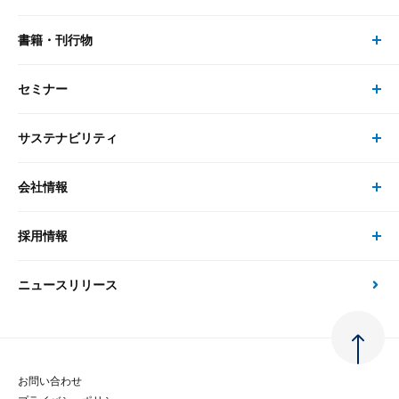
リサーチ
書籍・刊行物
研究員・コンサルタント トップ
最新のレポート・コラム
コンサルティング
セミナー
書籍・刊行物 トップ
研究員
ピックアップ
システム
サステナビリティ
セミナー トップ
書籍
コンサルタント
経済分析
事例紹介
会社情報
サステナビリティの取り組み
現在受付中のセミナー・イベント
刊行物
金融資本市場分析
大和総研の強み
採用情報
会社情報 トップ
次世代社会への貢献
大和スペシャリストレポート（動画配信）
雑誌掲載・新聞寄稿
政策分析
ニュースリリース
先端テクノロジーに基づく新たな価値の創出
採用情報 トップ
会社概要・役員一覧
環境指針
法律・制度
大和総研の品質向上への取り組み
新卒採用
ご挨拶
人権方針
お問い合わせ
金融経済教育等