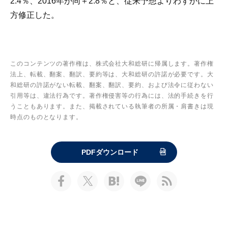
2.4％、2016年が同＋2.8％と、従来予想よりわずかに上
方修正した。
このコンテンツの著作権は、株式会社大和総研に帰属します。著作権
法上、転載、翻案、翻訳、要約等は、大和総研の許諾が必要です。大
和総研の許諾がない転載、翻案、翻訳、要約、および法令に従わない
引用等は、違法行為です。著作権侵害等の行為には、法的手続きを行
うこともあります。また、掲載されている執筆者の所属・肩書きは現
時点のものとなります。
PDFダウンロード