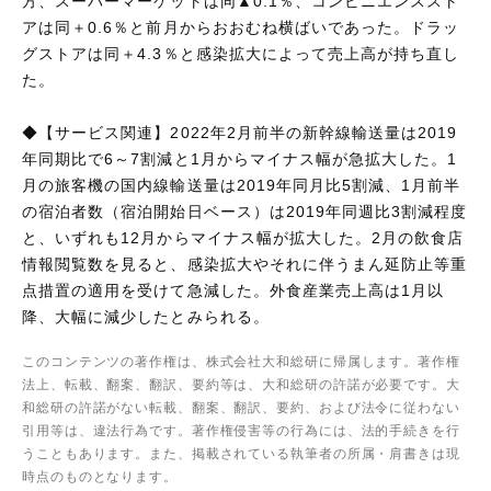
方、スーパーマーケットは同▲0.1％、コンビニエンススト
アは同＋0.6％と前月からおおむね横ばいであった。ドラッ
グストアは同＋4.3％と感染拡大によって売上高が持ち直し
た。
◆【サービス関連】2022年2月前半の新幹線輸送量は2019
年同期比で6～7割減と1月からマイナス幅が急拡大した。1
月の旅客機の国内線輸送量は2019年同月比5割減、1月前半
の宿泊者数（宿泊開始日ベース）は2019年同週比3割減程度
と、いずれも12月からマイナス幅が拡大した。2月の飲食店
情報閲覧数を見ると、感染拡大やそれに伴うまん延防止等重
点措置の適用を受けて急減した。外食産業売上高は1月以
降、大幅に減少したとみられる。
このコンテンツの著作権は、株式会社大和総研に帰属します。著作権
法上、転載、翻案、翻訳、要約等は、大和総研の許諾が必要です。大
和総研の許諾がない転載、翻案、翻訳、要約、および法令に従わない
引用等は、違法行為です。著作権侵害等の行為には、法的手続きを行
うこともあります。また、掲載されている執筆者の所属・肩書きは現
時点のものとなります。