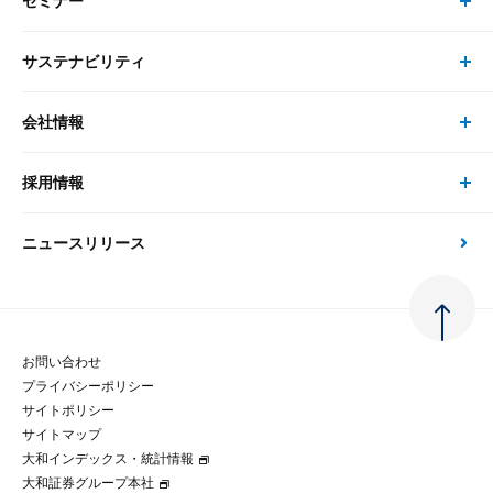
セミナー
書籍・刊行物 トップ
研究員
ピックアップ
システム
サステナビリティ
セミナー トップ
書籍
コンサルタント
経済分析
事例紹介
会社情報
サステナビリティの取り組み
現在受付中のセミナー・イベント
刊行物
金融資本市場分析
大和総研の強み
採用情報
会社情報 トップ
次世代社会への貢献
大和スペシャリストレポート（動画配信）
雑誌掲載・新聞寄稿
政策分析
ニュースリリース
先端テクノロジーに基づく新たな価値の創出
採用情報 トップ
会社概要・役員一覧
環境指針
法律・制度
大和総研の品質向上への取り組み
新卒採用
ご挨拶
人権方針
お問い合わせ
金融経済教育等
プライバシーポリシー
経験者採用
大和総研の歩み
マルチステークホルダー方針
サイトポリシー
サイトマップ
テクノロジーレポート
大和インデックス・統計情報
グループ会社
パートナーシップ構築宣言
大和証券グループ本社