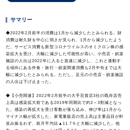
サマリー
◆2022年2月前半の消費は1月から減少したとみられる。財
消費は耐久財を中心に弱さが見られ、1月から減少したよう
だ。サービス消費も新型コロナウイルスのオミクロン株の感
染拡大を受け、大幅に減少した可能性が高い。小売店・娯楽
施設の人出は2022年に入ると急速に減少し、これと連動す
る傾向にある外食・旅行・娯楽関連消費も2月中旬までは大
幅に減少したとみられる。ただし、足元の小売店・娯楽施設
の人出は下げ止まった。
◆【小売関連】2022年2月前半の大手百貨店3社の既存店売
上高は感染拡大前である2019年同期比で約2～3割減となっ
た。感染の再拡大を受け客数が落ち込み、伸び率は1月から
マイナス幅が拡大した。家電量販店の売上高は主要品目が軒
並み振るわず、前月平均比▲11.7％と大幅に減少した。他