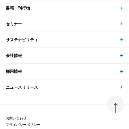
書籍・刊行物
研究員・コンサルタント トップ
最新のレポート・コラム
コンサルティング
セミナー
書籍・刊行物 トップ
研究員
ピックアップ
システム
サステナビリティ
セミナー トップ
書籍
コンサルタント
経済分析
事例紹介
会社情報
サステナビリティの取り組み
現在受付中のセミナー・イベント
刊行物
金融資本市場分析
大和総研の強み
採用情報
会社情報 トップ
次世代社会への貢献
大和スペシャリストレポート（動画配信）
雑誌掲載・新聞寄稿
政策分析
ニュースリリース
先端テクノロジーに基づく新たな価値の創出
採用情報 トップ
会社概要・役員一覧
環境指針
法律・制度
大和総研の品質向上への取り組み
新卒採用
ご挨拶
人権方針
お問い合わせ
金融経済教育等
プライバシーポリシー
経験者採用
大和総研の歩み