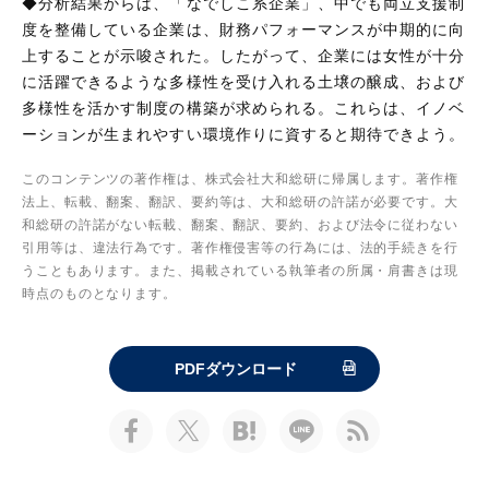
◆分析結果からは、「なでしこ系企業」、中でも両立支援制
度を整備している企業は、財務パフォーマンスが中期的に向
上することが示唆された。したがって、企業には女性が十分
に活躍できるような多様性を受け入れる土壌の醸成、および
多様性を活かす制度の構築が求められる。これらは、イノベ
ーションが生まれやすい環境作りに資すると期待できよう。
このコンテンツの著作権は、株式会社大和総研に帰属します。著作権
法上、転載、翻案、翻訳、要約等は、大和総研の許諾が必要です。大
和総研の許諾がない転載、翻案、翻訳、要約、および法令に従わない
引用等は、違法行為です。著作権侵害等の行為には、法的手続きを行
うこともあります。また、掲載されている執筆者の所属・肩書きは現
時点のものとなります。
PDFダウンロード