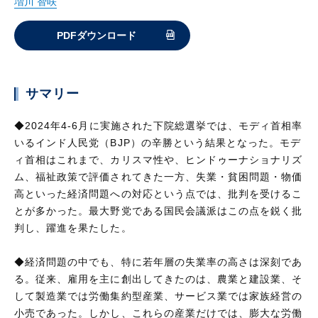
増川 智咲
PDFダウンロード
サマリー
◆2024年4-6月に実施された下院総選挙では、モディ首相率
いるインド人民党（BJP）の辛勝という結果となった。モデ
ィ首相はこれまで、カリスマ性や、ヒンドゥーナショナリズ
ム、福祉政策で評価されてきた一方、失業・貧困問題・物価
高といった経済問題への対応という点では、批判を受けるこ
とが多かった。最大野党である国民会議派はこの点を鋭く批
判し、躍進を果たした。
◆経済問題の中でも、特に若年層の失業率の高さは深刻であ
る。従来、雇用を主に創出してきたのは、農業と建設業、そ
して製造業では労働集約型産業、サービス業では家族経営の
小売であった。しかし、これらの産業だけでは、膨大な労働