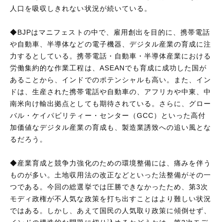
人口を吸収しきれない状況が続いている。
◆BJPはマニフェストの中で、雇用創出を目的に、携帯電話
や自動車、半導体などの電子機器、デジタル産業の育成に注
力するとしている。携帯電話・自動車・半導体産業における
労働集約的な作業工程は、ASEANでも育成に成功した国が
あることから、インドでのポテンシャルも高い。また、イン
ドは、生産された携帯電話や自動車の、アフリカや中東、中
南米向け輸出拠点としても期待されている。さらに、グロー
バル・ケイパビリティー・センター（GCC）といった高付
加価値なデジタル産業の育成も、製造業誘致への追い風とな
るだろう。
◆産業育成と競争力強化のための環境整備には、痛みを伴う
ものが多い。土地収用法の改正などといった法整備がその一
つである。今回の総選挙では圧勝できなかったため、第3次
モディ政権が不人気な政策を打ち出すことはより難しい状況
ではある。しかし、あえて国民の人気取り政策に傾倒せず、