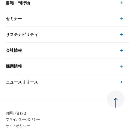
書籍・刊行物
研究員・コンサルタント トップ
最新のレポート・コラム
コンサルティング
セミナー
書籍・刊行物 トップ
研究員
ピックアップ
システム
サステナビリティ
セミナー トップ
書籍
コンサルタント
経済分析
事例紹介
会社情報
サステナビリティの取り組み
現在受付中のセミナー・イベント
刊行物
金融資本市場分析
大和総研の強み
採用情報
会社情報 トップ
次世代社会への貢献
大和スペシャリストレポート（動画配信）
雑誌掲載・新聞寄稿
政策分析
ニュースリリース
先端テクノロジーに基づく新たな価値の創出
採用情報 トップ
会社概要・役員一覧
環境指針
法律・制度
大和総研の品質向上への取り組み
新卒採用
ご挨拶
人権方針
お問い合わせ
金融経済教育等
プライバシーポリシー
経験者採用
大和総研の歩み
マルチステークホルダー方針
サイトポリシー