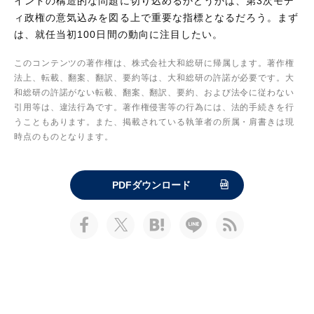
インドの構造的な問題に切り込めるかどうかは、第3次モデ
ィ政権の意気込みを図る上で重要な指標となるだろう。まず
は、就任当初100日間の動向に注目したい。
このコンテンツの著作権は、株式会社大和総研に帰属します。著作権
法上、転載、翻案、翻訳、要約等は、大和総研の許諾が必要です。大
和総研の許諾がない転載、翻案、翻訳、要約、および法令に従わない
引用等は、違法行為です。著作権侵害等の行為には、法的手続きを行
うこともあります。また、掲載されている執筆者の所属・肩書きは現
時点のものとなります。
PDFダウンロード