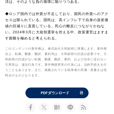
済は、そのような負の循環に陥りつつある。
◆ロシア国内では外貨が不足しており、国民の外貨へのアク
セスは限られている。国民は、高インフレ下で自身の資産価
値の目減りに直面している。民心の離反につながりかねな
い。2024年3月に大統領選挙を控える中、政策運営はますま
す困難を極めると考えられる。
このコンテンツの著作権は、株式会社大和総研に帰属します。著作権
法上、転載、翻案、翻訳、要約等は、大和総研の許諾が必要です。大
和総研の許諾がない転載、翻案、翻訳、要約、および法令に従わない
引用等は、違法行為です。著作権侵害等の行為には、法的手続きを行
うこともあります。また、掲載されている執筆者の所属・肩書きは現
時点のものとなります。
PDFダウンロード