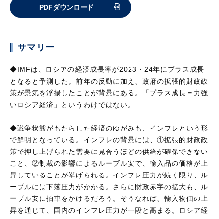
PDFダウンロード
サマリー
◆IMFは、ロシアの経済成長率が2023・24年にプラス成長
となると予測した。前年の反動に加え、政府の拡張的財政政
策が景気を浮揚したことが背景にある。「プラス成長＝力強
いロシア経済」というわけではない。
◆戦争状態がもたらした経済のゆがみも、インフレという形
で鮮明となっている。インフレの背景には、①拡張的財政政
策で押し上げられた需要に見合うほどの供給が確保できない
こと、②制裁の影響によるルーブル安で、輸入品の価格が上
昇していることが挙げられる。インフレ圧力が続く限り、ル
ーブルには下落圧力がかかる。さらに財政赤字の拡大も、ル
ーブル安に拍車をかけるだろう。そうなれば、輸入物価の上
昇を通じて、国内のインフレ圧力が一段と高まる。ロシア経