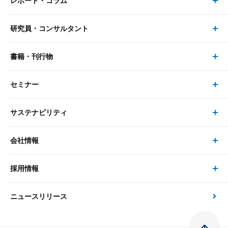
レポート・コラム
事業・ソリューション トップ
研究員・コンサルタント
レポート・コラム トップ
リサーチ
書籍・刊行物
研究員・コンサルタント トップ
最新のレポート・コラム
コンサルティング
セミナー
書籍・刊行物 トップ
研究員
ピックアップ
システム
サステナビリティ
セミナー トップ
書籍
コンサルタント
経済分析
事例紹介
会社情報
サステナビリティの取り組み
現在受付中のセミナー・イベント
刊行物
金融資本市場分析
大和総研の強み
採用情報
会社情報 トップ
次世代社会への貢献
大和スペシャリストレポート（動画配信）
雑誌掲載・新聞寄稿
政策分析
ニュースリリース
先端テクノロジーに基づく新たな価値の創出
採用情報 トップ
会社概要・役員一覧
環境指針
法律・制度