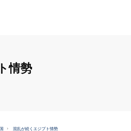
ト情勢
国
混乱が続くエジプト情勢