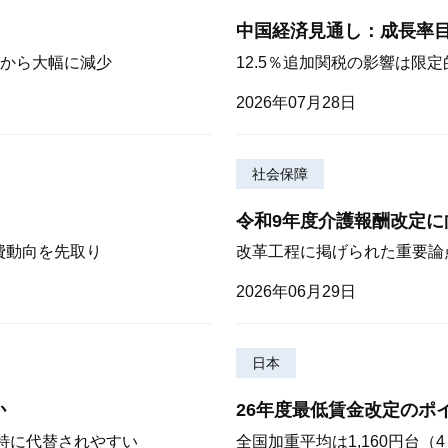
中国経済見通し：成長率
から大幅に減少
12.5％追加関税の影響は限
2026年07月28日
社会保障
令和9年度介護報酬改定に
費動向を先取り
改革工程に掲げられた重要論
2026年06月29日
日本
か
26年度最低賃金改定のポ
が特に代替されやすい
全国加重平均は1,160円台