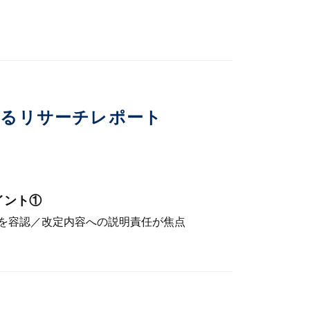
いるリサーチレポート
イント①
を容認／改定内容への説明責任が焦点