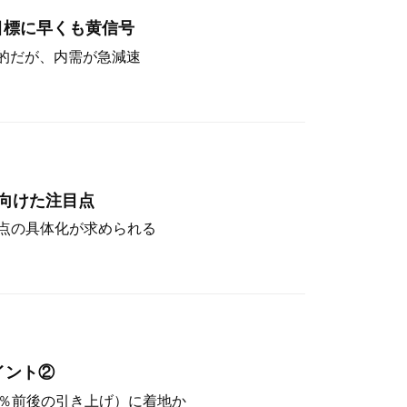
目標に早くも黄信号
定的だが、内需が急減速
向けた注目点
点の具体化が求められる
イント②
（4％前後の引き上げ）に着地か