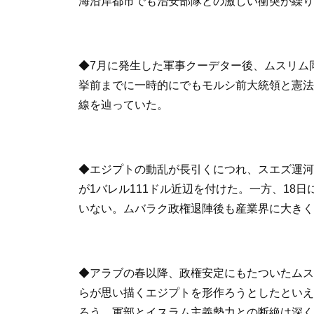
海沿岸都市でも治安部隊との激しい衝突が繰り
◆7月に発生した軍事クーデター後、ムスリム
挙前までに一時的にでもモルシ前大統領と憲法
線を辿っていた。
◆エジプトの動乱が長引くにつれ、スエズ運河
が1バレル111ドル近辺を付けた。一方、1
いない。ムバラク政権退陣後も産業界に大きく
◆アラブの春以降、政権安定にもたついたムス
らが思い描くエジプトを形作ろうとしたといえ
ろう。軍部とイスラム主義勢力との断絶は深く