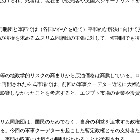
広げられ、死者は、現在まで観光客や英国人ジャーナリストを含
同胞団と軍部では（各国の仲介を経て）平和的な解決に向けて交
の復権を求めるムスリム同胞団の主張に対して、短期間でも復
等の地政学的リスクの高まりから原油価格は高騰している。ロ
8日に再開された株式市場では、前回の軍事クーデター近辺に大
影響しなかったことを考慮すると、エジプト市場の企業や投資
リム同胞団は、国民のためでなく、自身の利益を追求する政権
る。今回の軍事クーデターを起こした暫定政権とその支持者た
、事態の収束には相当の時間がかかることが予想される。