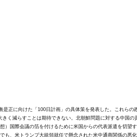
衡是正に向けた「100日計画」の具体策を発表した。これらの政
を大きく減らすことは期待できない。北朝鮮問題に対する中国の貢
想）国際会議の箔を付けるために米国からの代表派遣を切望す
でも、米トランプ大統領就任で懸念された米中通商関係の悪化