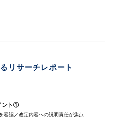
いるリサーチレポート
イント①
を容認／改定内容への説明責任が焦点