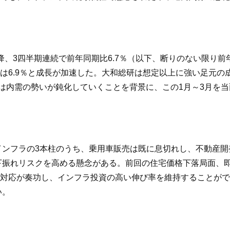
月以降、3四半期連続で前年同期比6.7％（以下、断りのない限
月～3月は6.9％と成長が加速した。大和総研は想定以上に強い足元
今後は内需の勢いが鈍化していくことを背景に、この1月～3月
、インフラの3本柱のうち、乗用車販売は既に息切れし、不動産
の下振れリスクを高める懸念がある。前回の住宅価格下落局面、
対応が奏功し、インフラ投資の高い伸び率を維持することがで
い。