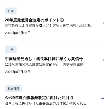
日本
26年度最低賃金改定のポイント①
高市政権はより緩慢な引上げを容認／改定内容への説明責任が焦点
2026年07月09日
中国
中国経済見通し：成長率目標に早くも黄信号
12.5％追加関税の影響は限定的だが、内需が急減速
2026年07月28日
社会保障
令和9年度介護報酬改定に向けた注目点
改革工程に掲げられた重要論点の具体化が求められる