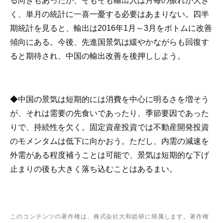
る向きもあったが、そもそも輸出入は月毎の振れが大き
く、単月の統計に一喜一憂する必要はあまりない。四半
期統計を見ると、輸出は2016年1月～3月をボトムに改善
傾向にある。今後、先進国景気は緩やかながらも回復す
ると期待され、中国の輸出改善を後押ししよう。
◆中国の景気は短期的には消費を中心に明るさを増そう
が、それは需要の先食いであったり、季節要因であった
りで、持続性を欠く。固定資産投資では不動産開発投資
のモメンタムは低下に向かおう。ただし、内需の減速を
外需がある程度補うことは可能で、景気は短期的な下げ
止まりの後も大きく落ち込むことはあるまい。
このコンテンツの著作権は、株式会社大和総研に帰属します。著作権