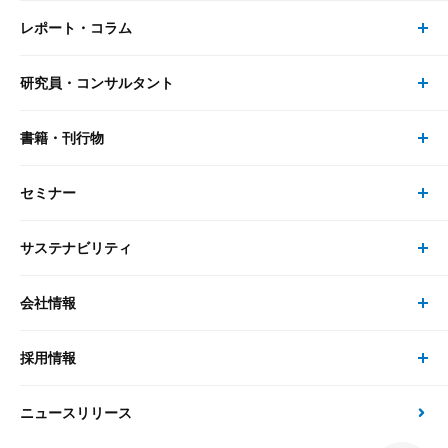
レポート・コラム
事業・ソリューション トップ
研究員・コンサルタント
レポート・コラム トップ
リサーチ
書籍・刊行物
研究員・コンサルタント トップ
最新のレポート・コラム
コンサルティング
セミナー
書籍・刊行物 トップ
研究員
ピックアップ
システム
サステナビリティ
セミナー トップ
書籍
コンサルタント
経済分析
事例紹介
会社情報
サステナビリティの取り組み
現在受付中のセミナー・イベント
刊行物
金融資本市場分析
大和総研の強み
採用情報
会社情報 トップ
次世代社会への貢献
大和スペシャリストレポート（動画配信）
雑誌掲載・新聞寄稿
政策分析
ニュースリリース
先端テクノロジーに基づく新たな価値の創出
採用情報 トップ
会社概要・役員一覧
環境指針