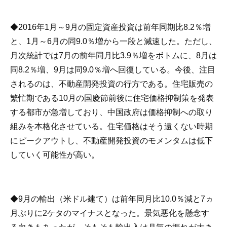
◆2016年1月～9月の固定資産投資は前年同期比8.2％増
と、1月～6月の同9.0％増から一段と減速した。ただし、
月次統計では7月の前年同月比3.9％増をボトムに、8月は
同8.2％増、9月は同9.0％増へ回復している。今後、注目
されるのは、不動産開発投資の行方である。住宅販売の
繁忙期である10月の国慶節前後に住宅価格抑制策を発表
する都市が急増しており、中国政府は価格抑制への取り
組みを本格化させている。住宅価格はそう遠くない時期
にピークアウトし、不動産開発投資のモメンタムは低下
していく可能性が高い。
◆9月の輸出（米ドル建て）は前年同月比10.0％減と7ヵ
月ぶりに2ケタのマイナスとなった。景気悪化を懸念す