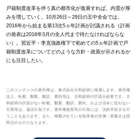
戸籍制度改革を伴う真の都市化が進展すれば、内需が厚
みを増していく。10月26日～29日の五中全会では、
2016年から始まる第13次5ヵ年計画が討議される（計画
の発表は2016年3月の全人代まで待たなければならな
い）。習近平・李克強政権下で初めての5ヵ年計画で戸
籍制度改革についてどのような方針・政策が示されるか
にも注目したい。
このコンテンツの著作権は、株式会社大和総研に帰属します。著作権
法上、転載、翻案、翻訳、要約等は、大和総研の許諾が必要です。大
和総研の許諾がない転載、翻案、翻訳、要約、および法令に従わない
引用等は、違法行為です。著作権侵害等の行為には、法的手続きを行
うこともあります。また、掲載されている執筆者の所属・肩書きは現
時点のものとなります。