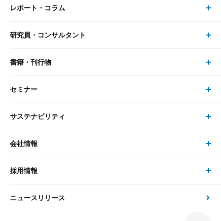
レポート・コラム
事業・ソリューション トップ
研究員・コンサルタント
レポート・コラム トップ
リサーチ
書籍・刊行物
研究員・コンサルタント トップ
最新のレポート・コラム
コンサルティング
セミナー
書籍・刊行物 トップ
研究員
ピックアップ
システム
サステナビリティ
セミナー トップ
書籍
コンサルタント
経済分析
事例紹介
会社情報
サステナビリティの取り組み
現在受付中のセミナー・イベント
刊行物
金融資本市場分析
大和総研の強み
採用情報
会社情報 トップ
次世代社会への貢献
大和スペシャリストレポート（動画配信）
雑誌掲載・新聞寄稿
政策分析
ニュースリリース
先端テクノロジーに基づく新たな価値の創出
採用情報 トップ
会社概要・役員一覧
環境指針